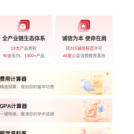
全产业链生态体系
诚信为本 使命在肩
19大
产品类别
获
315诚信标志
许可
90余
系列、
1300+
产品
46家
公益消费教育基地