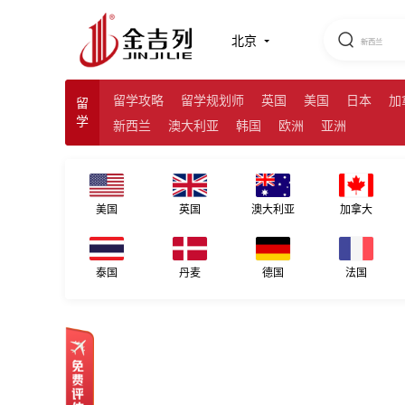
北京留学
北京
留学攻略
留学规划师
英国
美国
日本
加
留
学
新西兰
澳大利亚
韩国
欧洲
亚洲
美国
英国
澳大利亚
加拿大
泰国
丹麦
德国
法国