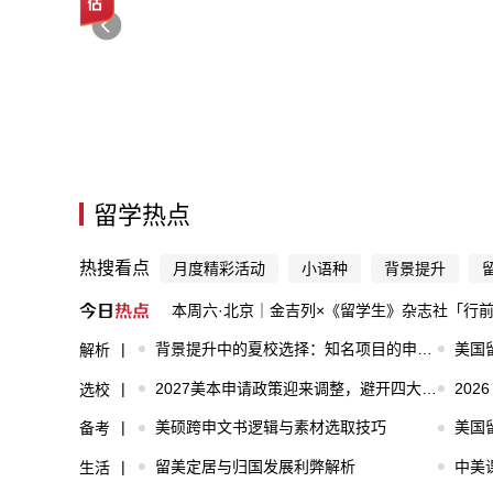
留学热点
热搜看点
月度精彩活动
小语种
背景提升
本周六·北京｜金吉列×《留学生》杂志社「行
背景提升中的夏校选择：知名项目的申请与价值分析
美国
解析
2027美本申请政策迎来调整，避开四大典型申请误区
2026
选校
美硕跨申文书逻辑与素材选取技巧
美国
备考
留美定居与归国发展利弊解析
中美
生活