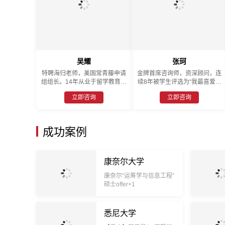
吴耀
张珂
特聘海归老师，美国常青藤申请
金牌首席咨询师，资深顾问，连
组组长。14年从业于留学教育行
续8年被学生评选为“我最喜爱的
业，作为留学行业中咨询顾问中
顾问老师”称号。
立即咨询
立即咨询
的佼佼者，多年来积累的丰富的
业务知识，强烈的责任感一直得
到广泛家长的认可和好评，并曾
多次应邀海外参加美国名校团访
成功案例
问，对美国近千所优质高中，本
科，研究生的录取原则经验丰
富。
康奈尔大学
康奈尔“运筹学与信息工程”
硕士offer+1
悉尼大学