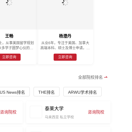
王畅
杨澄丹
士，从事美国留学规划
从业6年，专注于美国、加拿大
众多学子圆梦心仪的学
高端本科、硕士及博士申请，精
向斯坦福、耶鲁、哥大
通全程留学规划与执行。善于基
立即咨询
立即咨询
输送数名学生。擅长高
于学生不同阶段的申请需求，提
、研究生申请及签证。
供科学且匹配度极高的升学方
案。始终秉持因材施教的原则，
为每一位学生量身定制个性化、
全部院校排名
系统化的留学指导，助力其夯实
学术方法、提升跨文化沟通能
力。凭借高度负责的态度和显著
US News排名
THE排名
ARWU学术排名
的申请成果，收获了众多家长与
学生的信赖和好评，迄今已成功
帮助多名学生获得顶尖名校录
取。
泰莱大学
咨询院校
咨询院校
马来西亚
私立学校