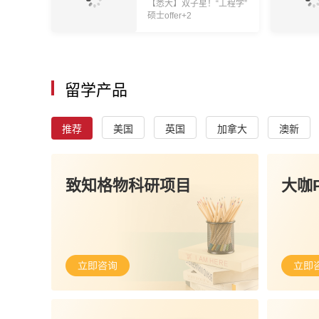
【悉大】双子星！“工程学”
硕士offer+2
留学产品
推荐
美国
英国
加拿大
澳新
致知格物科研项目
大咖P