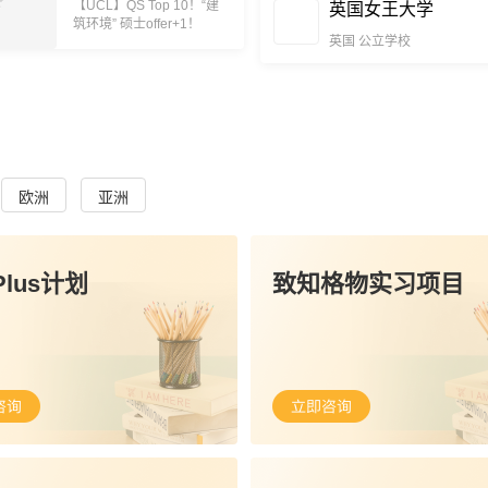
【UCL】QS Top 10！“建
英国女王大学
筑环境” 硕士offer+1！
英国
公立学校
欧洲
亚洲
lus计划
致知格物实习项目