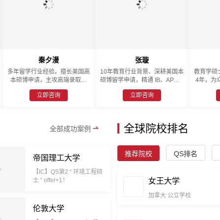
秦夕漫
张璇
多年留学行业经验。擅长美国高
10年教育行业背景、深耕美国本
教育学硕
本硕博申请，主攻高端录取方
硕博留学申请，精通 IB、AP、A
4年，为
向，擅长专业：金融工程，E
-Level 课程体系，擅长为学生定
校，成功
立即咨询
立即咨询
E，CS，商业分析，数据科学等
制学业规划与背景提升方案，助
等名校
力学子精准匹配梦校，实现留学
中、本科
目标。
全球院校排名
全部成功案例
推荐院校
QS排名
帝国理工大学
【IC】QS第2 “ 环境工程硕
士 ” offer+1！
女王大学
加拿大
公立学校
伦敦大学