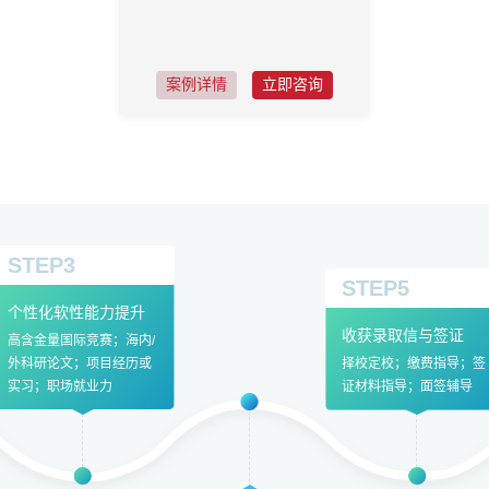
案例详情
立即咨询
STEP3
STEP5
个性化软性能力提升
收获录取信与签证
高含金量国际竞赛；海内/
外科研论文；项目经历或
择校定校；缴费指导；签
实习；职场就业力
证材料指导；面签辅导