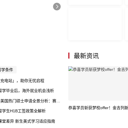
最新资讯
留学条件
前充电站」，助你无忧启程
留学毕业后，海外就业机会浅析
 美国热门硕士申请全景分析：赛道分化、政策变革与突围策略
恭喜学员斩获梦校offer！金吉
留学生H1B工签政策全解析
课堂差异 新生美式学习适应指南