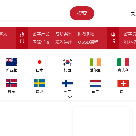
搜索
关
拿大
留学产品
成功案例
院校排名
留学
热
申
门
请
国际学校
精彩讲座
OSSD课程
能力
新西兰
日本
韩国
爱尔兰
意大利
挪威
瑞典
芬兰
荷兰
瑞士