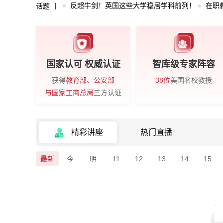
反超牛剑！英国这些大学稳居学科前列！
在职
话题
国家认可 权威认证
智库级专家阵容
获得
教育部、公安部
38位
美国名校教授
与国家工商总局
三方认证
精彩讲座
热门直播
最新
今
明
11
12
13
14
15