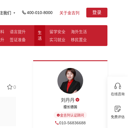
登录
400-010-8000
注我们
关于金吉列
资料
语言提升
留学安全
海外生活
生
活
提升
签证准备
实习就业
移民置业
0
在线咨询
刘丹丹
擅长德国
金吉列认证顾问
免费评估
010-56836688