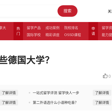
搜索
关
拿大
留学产品
成功案例
院校排名
留学
热
申
门
请
国际学校
精彩讲座
OSSD课程
能力
些德国大学？
0
了解详情
一站式留学评测 留学快人一步
了解详情
了解详情
第二外语选什么小语种吃香？
了解详情