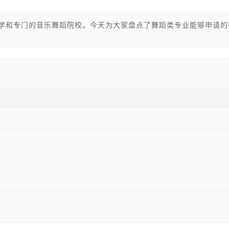
大学和专门的音乐舞蹈院校。今天为大家盘点了舞蹈类专业能够申请的