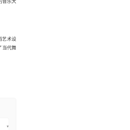
的音乐大
蹈艺术设
了当代舞
▾