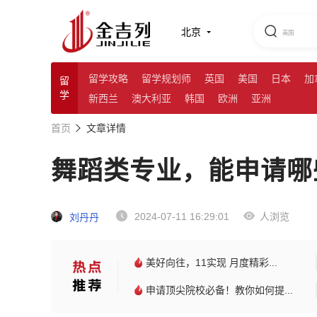
北京
留学攻略
留学规划师
英国
美国
日本
加
留
学
新西兰
澳大利亚
韩国
欧洲
亚洲
首页
文章详情
舞蹈类专业，能申请哪
2024-07-11 16:29:01
人浏览
刘丹丹
美好向往，11实现 月度精彩...
申请顶尖院校必备！教你如何提...