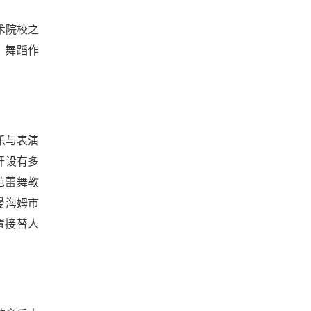
术院校之
，舞蹈作
乐与表演
开设有多
芭蕾舞教
曼海姆市
置接替人