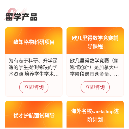
白
俄
罗
斯
留
欧几里得数学竞赛辅
致知格物科研项目
学
导课程
产
品
为有志于科研、升学深
欧几里得数学竞赛（简
造的学生提供稀缺的学
称“欧赛”）是加拿大中
术资源 培养学生学术思
学阶段最具含金量、最
维及实操能力，收获科
被认可的竞赛 获得证书
立即咨询
立即咨询
研实践经历和专业学术
的学生会获得非常多优
论文，为将来学术生涯
先聘用的机会
奠定基础
海外名校workshop进
优才护航面试辅导
阶计划