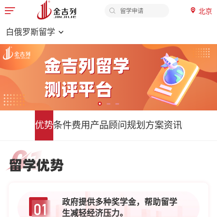
北京
院校排名

签证办理
白
白俄罗斯留学
申请时间
俄
申请材料
罗
留学费用
斯
留
学
优势
条件
费用
产品
顾问
规划
方案
资讯
-
白
俄
金
白
罗
吉
俄
斯
罗
列
留
斯
学
留
留
政府提供多种奖学金，帮助留学
导
学
学
生减轻经济压力。