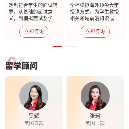
定制符合学生的面试辅
全程模拟海外顶尖大学
导，从基础的面试意
授课方式，为学生教授
义，到模拟面试及学习
相关领域前沿知识或研
生活建议多方面进行辅
究方法
立即咨询
立即咨询
导
白
俄
罗
斯
留
学
顾
问
吴耀
张珂
美国五部
美国一部