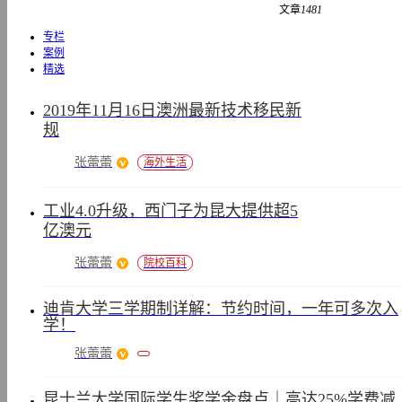
文章
1481
专栏
顾
案例
问
精选
专
栏
2019年11月16日澳洲最新技术移民新
规
内
容
张蕾蕾
海外生活
工业4.0升级，西门子为昆大提供超5
亿澳元
张蕾蕾
院校百科
迪肯大学三学期制详解：节约时间，一年可多次入
学！
张蕾蕾
昆士兰大学国际学生奖学金盘点｜高达25%学费减