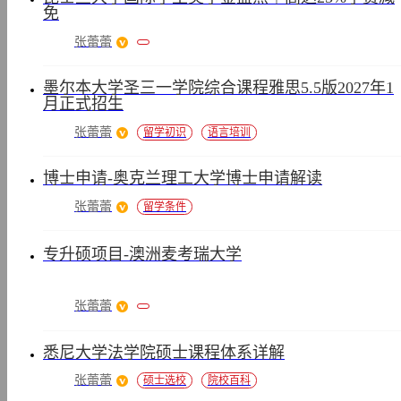
免
张蕾蕾
墨尔本大学圣三一学院综合课程雅思5.5版2027年1
月正式招生
张蕾蕾
留学初识
语言培训
博士申请-奥克兰理工大学博士申请解读
张蕾蕾
留学条件
专升硕项目-澳洲麦考瑞大学
张蕾蕾
悉尼大学法学院硕士课程体系详解
张蕾蕾
硕士选校
院校百科