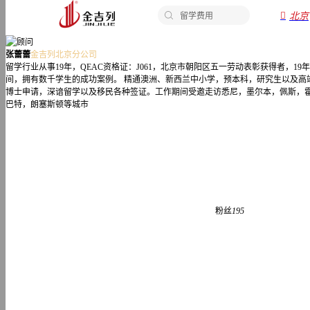

留学费用
北京
留学申请
张
院校排名
张蕾蕾
金吉列北京分公司
蕾
留学行业从事19年，QEAC资格证：J061，北京市朝阳区五一劳动表彰获得者，19年
签证办理
蕾
间，拥有数千学生的成功案例。 精通澳洲、新西兰中小学，预本科，研究生以及高
博士申请，深谙留学以及移民各种签证。工作期间受邀走访悉尼，墨尔本，佩斯，
申请时间
-
巴特，朗塞斯顿等城市
金
申请材料
吉
列
留
学
顾
粉丝
195
问