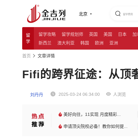
北京
留学攻略
留学规划师
英国
美国
日本
加
留
学
新西兰
澳大利亚
韩国
欧洲
亚洲
首页
文章详情
Fifi的跨界征途：从
2025-03-24 06:34:00
人浏览
刘丹丹
美好向往，11实现 月度精彩...
申请顶尖院校必备！教你如何提...