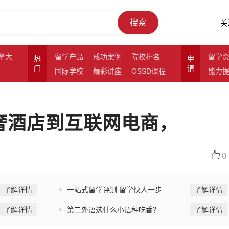
搜索
关
拿大
留学产品
成功案例
院校排名
留学
热
申
门
请
国际学校
精彩讲座
OSSD课程
能力
顶奢酒店到互联网电商，
0
了解详情
一站式留学评测 留学快人一步
了解详情
了解详情
第二外语选什么小语种吃香？
了解详情