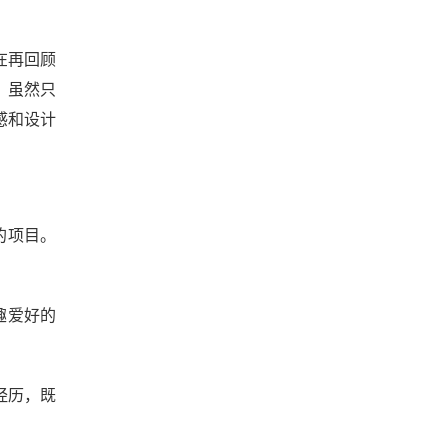
在再回顾
。虽然只
感和设计
的项目。
趣爱好的
经历，既