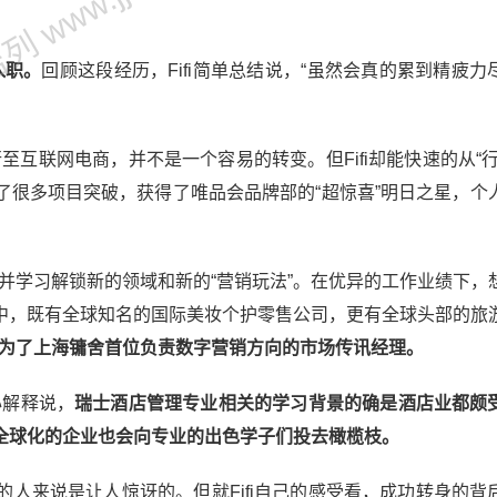
 www.jjl.cn
入职。
回顾这段经历，Fifi简单总结说，“虽然会真的累到精疲力
至互联网电商，并不是一个容易的转变。但Fifi却能快速的从“行
了很多项目突破，获得了唯品会品牌部的“超惊喜”明日之星，个
变并学习解锁新的领域和新的“营销玩法”。在优异的工作业绩下，
中，既有全球知名的国际美妆个护零售公司，更有全球头部的旅
为了上海镛舍首位负责数字营销方向的市场传讯经理。
心解释说，
瑞士酒店管理专业相关的学习背景的确是酒店业都颇
全球化的企业也会向专业的出色学子们投去橄榄枝。
人来说是让人惊讶的。但就Fifi自己的感受看，成功转身的背