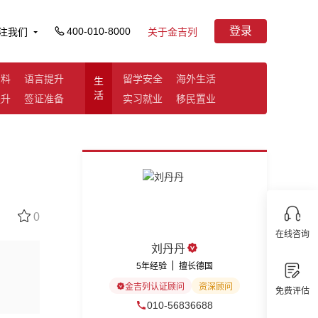
登录
400-010-8000
注我们
关于金吉列
资料
语言提升
留学安全
海外生活
生
活
提升
签证准备
实习就业
移民置业
0
在线咨询
刘丹丹
5年经验
擅长德国
金吉列认证顾问
资深顾问
免费评估
010-56836688