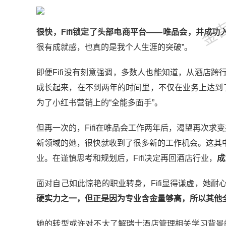
金吉列
很快，Fifi锁定了头部电商平台——唯品会，并成功
很有成就感，也真的是我个人生涯的突破”。
即便Fifi没有刻意强调，多数人也能知道，从酒店跨行
成长起来，在不到两年的时间里，不仅在业务上达到
为了小红书营销上的“全能多面手”。
但再一次的，Fifi在唯品会工作两年后，渴望再次求
新领域的她，很快就收到了很多新的工作机会。这其
业。在谨慎思考和规划后，Fifi决定再回酒店行业，
成
面对自己如此惊艳的职业转身，Fifi显得谦虚，她耐
硬实力之一，但正是因为专业含金量够高，所以其他
她的转型或许对不太了解瑞士酒店管理相关学习背景的