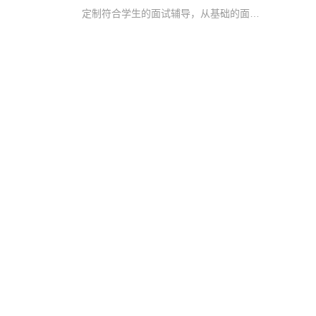
定制符合学生的面试辅导，从基础的面试意义，到模拟面试及学习生活建议多方面进行辅导