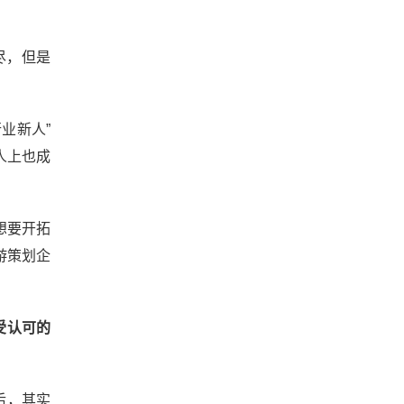
尽，但是
业新人”
人上也成
想要开拓
游策划企
受认可的
后，其实