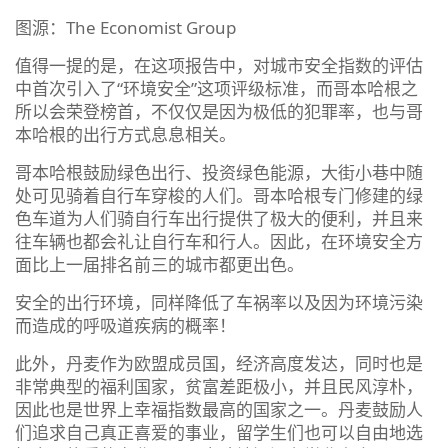
图源：The Economist Group
值得一提的是，在这项报告中，对城市安全指数的评估
中首次引入了“环境安全”这项评级标准，而哥本哈根之
所以会荣登榜首，不仅仅是因为极低的犯罪率，也与哥
本哈根的出行方式息息相关。
哥本哈根鼓励绿色出行、投资绿色能源，大街小巷中随
处可见骑着自行车穿梭的人们。哥本哈根专门修建的绿
色车道为人们骑自行车出行提供了极大的便利，并且来
往车辆也都会礼让自行车和行人。因此，在环境安全方
面比上一届排名前三的城市都更出色。
安全的出行环境，同样降低了车祸率以及因为环境污染
而造成的呼吸道疾病的概率！
此外，丹麦作为欧盟成员国，经济高度发达，同时也是
非常典型的福利国家，贫富差距极小，并且民风淳朴，
因此也是世界上幸福指数最高的国家之一。丹麦鼓励人
们追求自己真正喜爱的事业，留学生们也可以自由地选