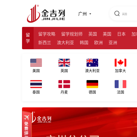
广州留学
广州
留学攻略
留学规划师
英国
美国
日本
加
留
学
新西兰
澳大利亚
韩国
欧洲
亚洲
美国
英国
澳大利亚
加拿大
泰国
丹麦
德国
法国