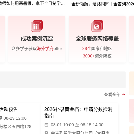
教师如何用寒暑假，拿下全日制学历？
金榜领航，熠路同辉｜金吉列20
成功案例沉淀
全球服务网络覆盖
众多学子获取
海外学府
offer
28个
国家和地区
3000+
海外院校
查看全部
活动预告
2026补录黄金档：申请分数捡漏
指南
至 08-29 12:00
08-01 10:00 至 08-15 14:00
福建省福州市鼓楼区五四路128号恒力城写字楼30层
金吉列留学太原分公司（太原市小店区茂业中心写字楼46层4609室）