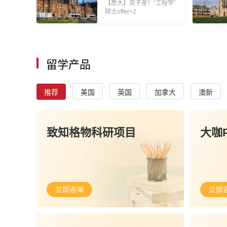
【悉大】双子星！“工程学”
硕士offer+2
留学产品
推荐
美国
英国
加拿大
澳新
致知格物科研项目
大咖P