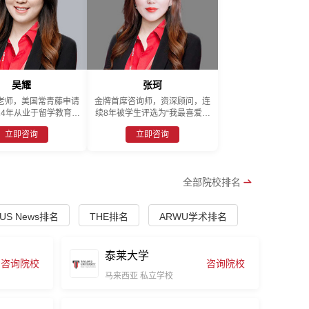
吴耀
张珂
老师，美国常青藤申请
金牌首席咨询师，资深顾问，连
14年从业于留学教育行
续8年被学生评选为“我最喜爱的
留学行业中咨询顾问中
顾问老师”称号。
立即咨询
立即咨询
，多年来积累的丰富的
，强烈的责任感一直得
长的认可和好评，并曾
海外参加美国名校团访
全部院校排名
国近千所优质高中，本
究生的录取原则经验丰
富。
US News排名
THE排名
ARWU学术排名
泰莱大学
咨询院校
咨询院校
马来西亚
私立学校