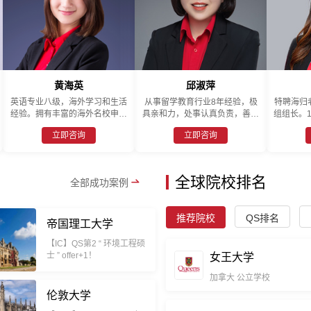
黄海英
邱淑萍
英语专业八级，海外学习和生活
从事留学教育行业8年经验，极
特聘海归
经验。拥有丰富的海外名校申请
具亲和力，处事认真负责，善于
组组长。
和签证办理经验。精通北美和英
发掘学生对申请有帮助的亮点，
业，作为
立即咨询
立即咨询
联邦教育体系各阶段学校申请要
熟悉各大院校的入学申请标准。
的佼佼者
求；擅长根据学生背景分析引
用最专业的知识，最耐心的讲
业务知识
导，制定合适留学方案。成功帮
解，最真诚的服务为您选择最合
到广泛家
学生获得美国、澳洲和新西兰理
适的院校，制定最优秀的留学方
多次应邀
全球院校排名
全部成功案例
想院校录取！
案是我一直秉承的工作宗旨，用
问，对美
心服务每一位学生，让每个学生
科，研
都能去上最合适自己的院校。
推荐院校
QS排名
帝国理工大学
【IC】QS第2 “ 环境工程硕
士 ” offer+1！
女王大学
加拿大
公立学校
伦敦大学