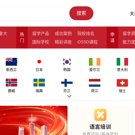
搜索
关
拿大
留学产品
成功案例
院校排名
留学
热
申
门
请
国际学校
精彩讲座
OSSD课程
能力
新西兰
日本
韩国
爱尔兰
意大利
挪威
瑞典
芬兰
荷兰
瑞士