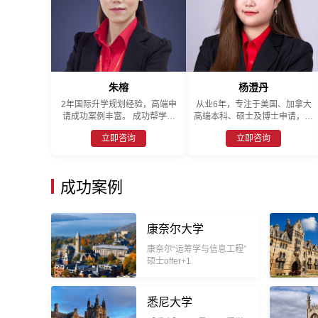
朱榕
杨澄丹
2年国际升学规划经验，高端申
从业6年，专注于美国、加拿大
请成功案例丰富。 成功帮学生
高端本科、硕士及博士申请，精
申请到普林斯顿、哈佛、耶鲁、
通全程留学规划与执行。善于基
立即咨询
立即咨询
哥大、宾大、英国 G5、澳洲八
于学生不同阶段的申请需求，提
大、新加坡、加拿大及中国香
供科学且匹配度极高的升学方
港、中国澳门各大高校，且博士
案。始终秉持因材施教的原则，
全额奖学金案例丰富。 擅长高
为每一位学生量身定制个性化、
成功案例
本硕博各层级留学及签证办理，
系统化的留学指导，助力其夯实
擅长升学及留学长线规划。 学
学术方法、提升跨文化沟通能
生及家长满意度高，口碑推荐非
力。凭借高度负责的态度和显著
常多。 一周时间不到，帮学生
的申请成果，收获了众多家长与
康奈尔大学
斩获 JHU 硕士录取（学生条件
学生的信赖和好评，迄今已成功
中等）。
康奈尔“运筹学与信息工程”
帮助多名学生获得顶尖名校录
硕士offer+1
取。
悉尼大学