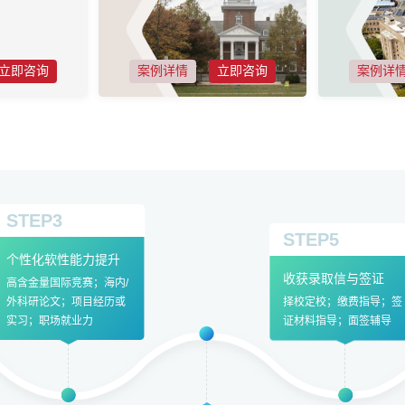
立即咨询
案例详情
立即咨询
案例详
STEP3
STEP5
个性化软性能力提升
收获录取信与签证
高含金量国际竞赛；海内/
外科研论文；项目经历或
择校定校；缴费指导；签
实习；职场就业力
证材料指导；面签辅导