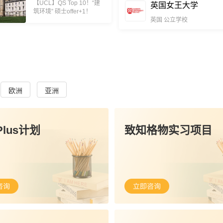
【UCL】QS Top 10！“建
英国女王大学
筑环境” 硕士offer+1！
英国
公立学校
欧洲
亚洲
lus计划
致知格物实习项目