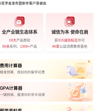
26奖学金发布暨新年客户答谢会
全产业链生态体系
诚信为本 使命在肩
19大
产品类别
获
315诚信标志
许可
90余
系列、
1300+
产品
46家
公益消费教育基地