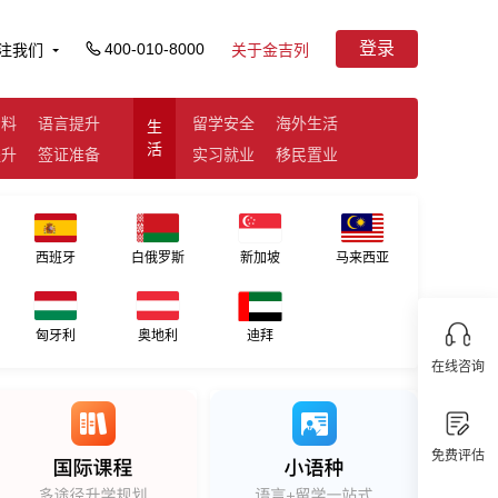
登录
400-010-8000
注我们
关于金吉列
资料
语言提升
留学安全
海外生活
生
活
提升
签证准备
实习就业
移民置业
西班牙
白俄罗斯
新加坡
马来西亚
匈牙利
奥地利
迪拜
在线咨询
免费评估