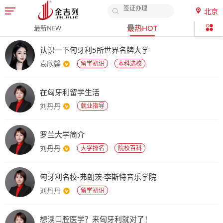
签证办理
北京

申请时间
留
最热HOT
最新NEW
申请材料
留学费用
学
认识一下匈牙利5所世界名牌大学
袁欣馨
留学初识
本科选校
国
家
在匈牙利留学生活
刘丹丹
列
就业指导
表
罗兰大学简介
-
刘丹丹
大学排名
院校百科
金
匈牙利名校-弗朗茨·李斯特音乐学院
吉
刘丹丹
留学初识
列
想读口腔医学？来匈牙利就对了！