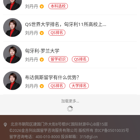
留
刘丹丹
本科选校
学
QS世界大学排名，匈牙利11所高校上...
刘丹丹
QS排名
匈牙利-罗兰大学
刘丹丹
留学初识
QS排名
布达佩斯留学有什么优势？
刘丹丹
QS排名
大学排名
加载更多...
北京市朝阳区建国门外大街8号楼IFC国际财源中心B座15层
©2026金吉列出国留学咨询服务有限公司 版权所有 京ICP备05010035号
留学咨询电话：400-010-8000 投诉邮箱：315@jjl.cn