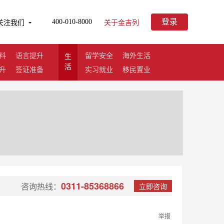
登录
400-010-8000
关注我们
关于金吉列
料
语言提升
留学安全
海外生活
生
活
升
签证准备
实习就业
移民置业
在线咨询
0311-85368866
咨询热线：
立即咨询
免费评估
举报