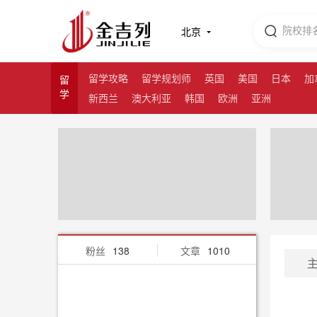
北京
留学攻略
留学规划师
英国
美国
日本
加
留
学
新西兰
澳大利亚
韩国
欧洲
亚洲
粉丝
138
文章
1010