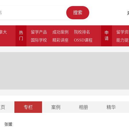
搜索
拿大
留学产品
成功案例
院校排名
留学资
热
申
门
请
国际学校
精彩讲座
OSSD课程
能力提
主页
专栏
案例
相册
精华
张媛