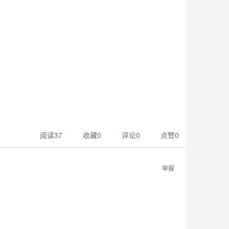
费用计算
电话咨询
到店咨询
阅读
37
收藏
0
评论
0
点赞
0




举报