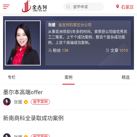
留学申请
石家庄

院校排名
顾
签证办理
张媛
金吉列石家庄分公司
问
申请时间
从事亚洲项目5年多的时间，曾荣获公司级优秀员
申请材料
工二等奖，上千个成功案例，数百个复杂成功案
案
例，上百个高端成功案例。
留学费用
例
粉丝
138
文章
1010
-
金
专栏
案例
精选
吉
列
墨尔本高端offer
留
张媛
留学案例
学
新南商科全录取成功案例
张媛
留学案例