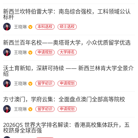
新西兰坎特伯雷大学：南岛综合强校，工科领域公认
标杆
王晓琳
本科选校
硕士选校
新西兰百年名校——奥塔哥大学，小众优质留学优选
王晓琳
申请规划
大学排名
沃土育新知，深耕可持续 —— 新西兰林肯大学全景介
绍
王晓琳
留学初识
申请规划
方寸澳门，学府云集：全面盘点澳门全部高等院校
王晓琳
留学初识
申请规划
2026QS 世界大学排名解读：香港高校集体跃升，五
校跻身全球百强