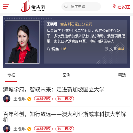
石家庄
留学申请

院校排名
王
签证办理
王晓琳
金吉列石家庄分公司
晓
从事留学工作将近9年的时间，现在公司核心骨
申请时间
琳
干，多次受邀参加澳洲院校出访活动，澳新项目冠
申请材料
-
军、家长口碑满意度冠军，澳新团队带头人
留学费用
粉丝
116
文章
404
金
吉
列
顾
留
专栏
案例
精选
问
学
专
顾
狮城学府，智驭未来：走进新加坡国立大学
栏
问
王晓琳
本科选校
硕士选校
内
容
百年科创，知行致远——澳大利亚斯威本科技大学解
析
王晓琳
本科选校
硕士选校