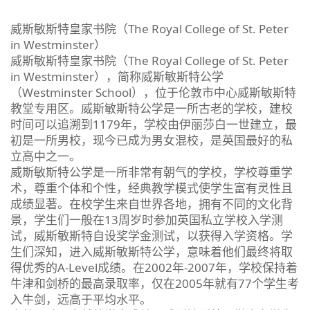
威斯敏斯特皇家书院（The Royal College of St. Peter
in Westminster）
威斯敏斯特皇家书院（The Royal College of St. Peter
in Westminster），简称威斯敏斯特公学
（Westminster School），位于伦敦市中心威斯敏斯特
教堂专用区。威斯敏斯特公学是一所古老的学校，建校
时间可以追溯到1179年，学校由伊丽莎白一世建立，最
初是一所男校，现今已成为男女混校，是英国最好的私
立高中之一。
威斯敏斯特公学是一所非常有朝气的学校，学校尊重学
术，尊重个体和个性，经典教学模式使学生富有灵性且
成绩显著。在校学生来自世界各地，拥有不同的文化背
景，学生们一般在13周岁时参加英国私立学校入学测
试，威斯敏斯特自设奖学金测试，以获得入学资格。学
生们深知，进入威斯敏斯特公学，意味着他们最终将取
得优秀的A-Level成绩。在2002年-2007年，学校保持着
牛津和剑桥的最高录取率，仅在2005年就有77个学生考
入牛剑，远高于平均水平。