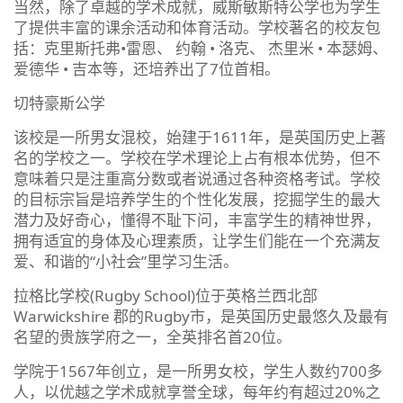
当然，除了卓越的学术成就，威斯敏斯特公学也为学生
了提供丰富的课余活动和体育活动。学校著名的校友包
括：克里斯托弗•雷恩、 约翰 • 洛克、 杰里米 • 本瑟姆、
爱德华 • 吉本等，还培养出了7位首相。
切特豪斯公学
该校是一所男女混校，始建于1611年，是英国历史上著
名的学校之一。学校在学术理论上占有根本优势，但不
意味着只是注重高分数或者说通过各种资格考试。学校
的目标宗旨是培养学生的个性化发展，挖掘学生的最大
潜力及好奇心，懂得不耻下问，丰富学生的精神世界，
拥有适宜的身体及心理素质，让学生们能在一个充满友
爱、和谐的“小社会”里学习生活。
拉格比学校(Rugby School)位于英格兰西北部
Warwickshire 郡的Rugby市，是英国历史最悠久及最有
名望的贵族学府之一，全英排名首20位。
学院于1567年创立，是一所男女校，学生人数约700多
人，以优越之学术成就享誉全球，每年约有超过20%之