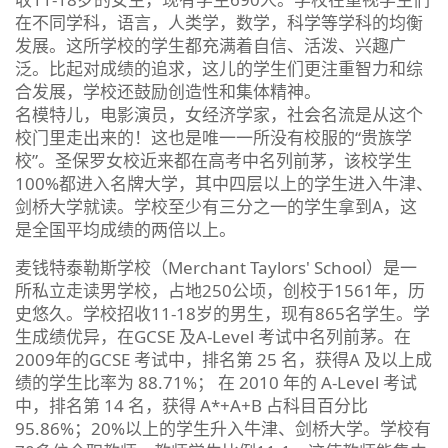
在不同学科，语言，人类学，数学，科学等学科的均衡
发展。这所学校的学生都充满着自信、活泼、兴趣广
泛。比起对成绩的追求，这儿的学生们更注重智力和综
合发展，学校还鼓励创造性和集体精神。
名模特儿，电影演员，女经济学家，社会名流是从这个
校门里走出来的！这也是唯一一所没有校服的“贵族学
校”。圣保罗女校近来都在高考中名列前茅，该校学生
100%都进入名牌大学，其中四层以上的学生进入牛津、
剑桥大学就读。学校至少有三分之一的学生拿到A，这
是全国平均成绩的两倍以上。
麦钱特泰勒斯学校（Merchant Taylors' School）是一
所私立走读男学校，占地250公顷，创校于1561年，历
史悠久。学校招收11-18岁的男生，现有865名学生。学
生成绩优异，在GCSE 及A-Level 考试中名列前茅。在
2009年的GCSE 考试中，排名第 25 名，获得A 及以上成
绩的学生比率为 88.71%； 在 2010 年的 A-Level 考试
中，排名第 14 名，获得 A*+A+B 占科目百分比
95.86%；20%以上的学生升入牛津、剑桥大学。学校有