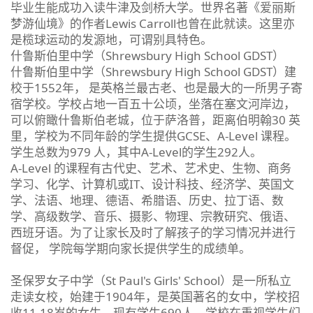
毕业生能成功入读牛津及剑桥大学。世界名著《爱丽斯
梦游仙境》的作者Lewis Carroll也曾在此就读。这里亦
是榄球运动的发源地，可谓别具特色。
什鲁斯伯里中学（Shrewsbury High School GDST）
什鲁斯伯里中学（Shrewsbury High School GDST）建
校于1552年， 是英格兰最古老、也是最大的一所男子寄
宿学校。学校占地一百五十公顷，坐落在塞文河岸边，
可以俯瞰什鲁斯伯老城，位于萨洛普，距离伯明翰30 英
里，学校为不同年龄的学生提供GCSE、A-Level 课程。
学生总数为979 人，其中A-Level的学生292人。
A-Level 的课程有古代史、艺术、艺术史、生物、商务
学习、化学、计算机或IT、设计科技、经济学、英国文
学、法语、地理、德语、希腊语、历史、拉丁语、数
学、高级数学、音乐、摄影、物理、宗教研究、俄语、
西班牙语。为了让家长及时了解孩子的学习情况并进行
督促， 学院每学期向家长提供学生的成绩单。
圣保罗女子中学（St Paul's Girls' School）是一所私立
走读女校，始建于1904年，是英国著名的女中，学校招
收11-18岁的女生，现有学生690人。学校在重视学生们