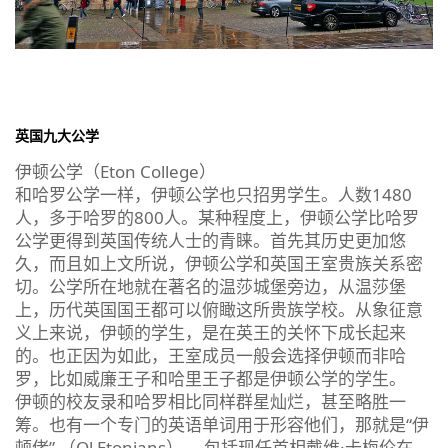
英国九大公学
伊顿公学（Eton College）
和哈罗公学一样，伊顿公学也只招男学生。人数1480
人，多于哈罗的800人。某种程度上，伊顿公学比哈罗
公学更得到英国传统人士的青睐。首先其历史更加悠
久，而且如上文所说，伊顿公学和英国王室贵族关系密
切。公学所在地就在著名的温莎城堡旁边，从温莎堡
上，历代英国国王都可以俯瞰这所贵族学校。从象征意
义上来说，伊顿的学生，是在英王的关怀下成长起来
的。也正因为如此，王室成员一般会选择伊顿而非哈
罗，比如威廉王子和哈里王子都是伊顿公学的学生。
伊顿的校友录和哈罗相比同样群星灿烂，甚至略胜一
筹。也有一个专门的英语单词用于形容他们，那就是“伊
顿佬” （Ol Etonians）。 包括现任首相戴维·卡梅伦在