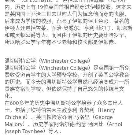
内，历史上有 19位英国首相曾经穿过伊顿校服，这本来
是英国国王乔治三世去世时人们为悼念他而穿的丧服，
后来成为学校的校服，凸显了伊顿的保王色彩。著名的
伊顿人还包括雪莱、乔治·奥威尔、亨利·菲尔丁、凯恩斯
和威灵顿公爵等人。而且由于伊顿的历史要比哈罗早，
所以哈罗公学早年有不少老师和校长都是伊顿佬。
温切斯特公学（Winchester College）
温切斯特公学（Winchester College）是英国第一所免
费收受穷苦学生的大学预备学校，开创了英国公学教育
的历史。而今天的温切斯特公学虽然已经演变成为一所
贵族寄宿制学校，但依然保持了自己悠久的传统与文
化。
在600多年的历史中温切斯特公学培养了众多杰出人
士，包括了坎特伯雷大主教亨利·齐契利（Henry
Chichele）、英国探险家乔治·马洛里（George
Mallory）、历史学家阿诺尔德·约瑟·汤因比（Arnol
Joseph Toynbee）等人。