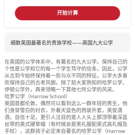
开始计算
细数英国最著名的贵族学校——英国九大公学
在英国的公学体系中，有著名的九大公学。保持自己的
个性是公学和它的每一个学生笃守的信条。因此，公学
从古到今始终保持着一些与众不同的特征。公学大多喜
欢保持自己的古老风貌。除了前大家熟知的哈罗公学、
伊顿公学外，再来领略一下其他七所公学的风采。
哈罗公学（Harrow School）
英国首都伦敦，偶然可以看到这么一群年轻的男生，他
们身穿雪白的衬衣，外着天蓝色的西装外套，英俊潇
洒，自信十足。更引人注目的是人人头上那顶带着深蓝
丝带的英式硬草帽（有时候会是黑礼服配英式高礼帽及
手杖），这群孩子必定来自著名的哈罗公学（Harrow