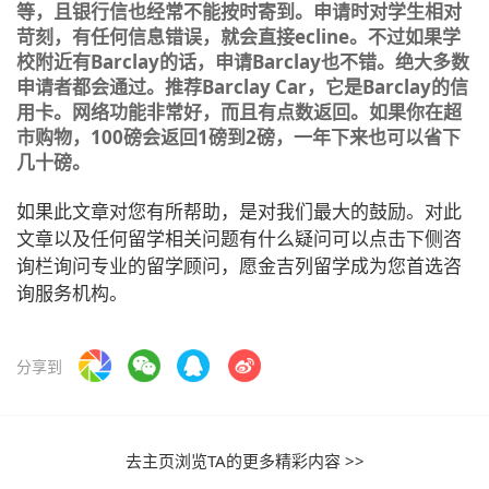
等，且银行信也经常不能按时寄到。申请时对学生相对
苛刻，有任何信息错误，就会直接
ecline
。不过如果学
校附近有
Barclay
的话，申请
Barclay
也不错。绝大多数
申请者都会通过。推荐
Barclay Car
，它是
Barclay
的信
用卡。网络功能非常好，而且有点数返回。如果你在超
市购物，
100
磅会返回
1
磅到
2
磅，一年下来也可以省下
几十磅。
如果此文章对您有所帮助，是对我们最大的鼓励。对此
文章以及任何留学相关问题有什么疑问可以点击下侧咨
询栏询问专业的留学顾问，愿金吉列留学成为您首选咨
询服务机构。
分享到
去主页浏览TA的更多精彩内容 >>