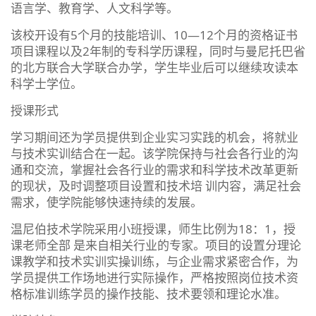
语⾔学、教育学、⼈文科学等。
该校开设有5个⽉的技能培训、10—12个⽉的资格证书
项⽬课程以及2年制的专科学历课程，同时与曼尼托巴省
的北⽅联合⼤学联合办学，学⽣毕业后可以继续攻读本
科学⼠学位。
授课形式
学习期间还为学员提供到企业实习实践的机会，将就业
与技术实训结合在⼀起。该学院保持与社会各⾏业的沟
通和交流，掌握社会各⾏业的需求和科学技术改⾰更新
的现状，及时调整项目设置和技术培 训内容，满⾜社会
需求，使学院能够快速持续的发展。
温尼伯技术学院采⽤⼩班授课，师⽣比例为18：1，授
课老师全部 是来⾃相关⾏业的专家。项⽬的设置分理论
课教学和技术实训实操训练，与企业需求紧密合作，为
学员提供⼯作场地进⾏实际操作，严格按照岗位技术资
格标准训练学员的操作技能、技术要领和理论⽔准。