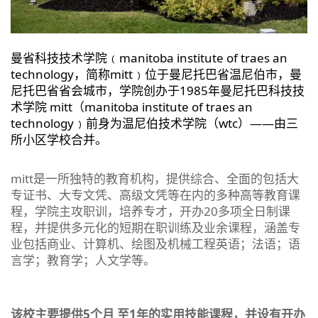
曼省科技技术学院﹙manitoba institute of traes an
technology，简称mitt﹚位于曼尼托巴省温尼伯市，曼
尼托巴省省会城市，学院创办于1985年曼尼托巴科技技
术学院 mitt（manitoba institute of traes an
technology﹚前⾝为温尼伯技术学院（wtc）——由三
所小区学校合并。
mitt是一所独特的教育机构，提供综合、全面的包括大
专证书、大专文凭、高级文凭等在内的多种高等教育课
程，学院主攻职训，培养专才，开办20多项全⽇制课
程，并提供多元化的短期在职训练及业余课程，涵盖专
业包括商业、计算机、绘图及机械⼯程英语；法语；语
⾔学；教育学；⼈文学等。
该校主要提供5个⽉ ⾄1年的实⽤技能课程，并设有开办