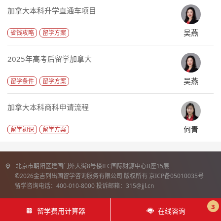
加拿大本科升学直通车项目
吴燕
省钱攻略
留学方案
2025年高考后留学加拿大
吴燕
留学条件
留学方案
加拿大本科商科申请流程
何青
留学初识
留学方案
北京市朝阳区建国门外大街8号楼IFC国际财源中心B座15层
©2026金吉列出国留学咨询服务有限公司 版权所有 京ICP备05010035号
留学咨询电话：400-010-8000 投诉邮箱：315@jjl.cn
3
留学费用计算器
在线咨询