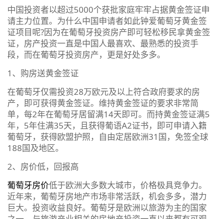
中国投资者以超过5000个获批家庭牢牢占据黄金签证申
请主力位置。为什么中国申请者如此钟爱葡萄牙黄金签
证项目呢?因为在葡萄牙投资房产即可轻松移民拿黄金签
证，房产投资一直是中国人最喜欢、最熟悉的投资手
段，而在葡萄牙投资房产，更是好处多多。
1、购房送黄金签证
在葡萄牙仅需投资28万欧元及以上符合政府要求的房
产，即可获得黄金签证。维持黄金签证的要求非常简
单，每2年在葡萄牙居留满14天即可。而持黄金签证满5
年，5年住满35天，且获得葡语A2证书，即可申请入籍
葡萄牙，获得欧盟护照，自由定居欧洲31国，免签全球
188国及地区。
2、房价低，回报高
葡萄牙房价
低于欧洲大多数大城市，价格极具竞争力。
近年来，葡萄牙房地产市场非常活跃，机会多多，潜力
巨大。投资收益良好。葡萄牙是欧洲以旅游为主的国家
之一，与旅游产业相关的房地产投资一直以来都有可观