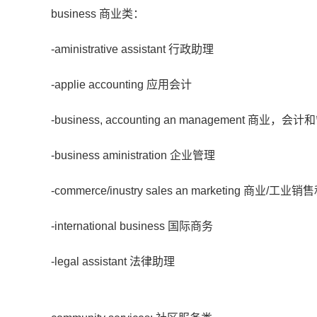
business 商业类：
-aministrative assistant 行政助理
-applie accounting 应用会计
-business, accounting an management 商业，会
-business aministration 企业管理
-commerce/inustry sales an marketing 商业/
-international business 国际商务
-legal assistant 法律助理