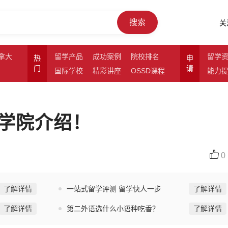
搜索
关
拿大
留学产品
成功案例
院校排名
留学
热
申
门
请
国际学校
精彩讲座
OSSD课程
能力
学院介绍！
0
了解详情
一站式留学评测 留学快人一步
了解详情
了解详情
第二外语选什么小语种吃香？
了解详情