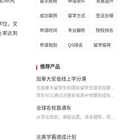
老师先
留学费用
申请条件
背景提升
成功案例
留学方式
签证办理
个学位，文
申请时间
专业解析
院校排名
业率达到
申请规划
QS排名
留学指导
推荐产品
加拿大安省线上学分课
为加拿大留学生和国际留学生提供加拿大安大略省9-12 年级各学科线上学分课程
学生可以通过注册安省高中学籍完成安省教育部规定的学分课程，满足毕业条件的学生可获得加拿大安省高中文凭
全球名校直通车
从学业规划，课程设置，语言辅导，背景提升，大学申请全通道进行规划设计助力学生申请世界名校
北美学霸速成计划