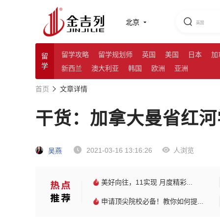
北京
留学攻略
留学规划师
英国
美国
日本
加
留
学
新西兰
澳大利亚
韩国
欧洲
亚洲
首页
文章详情
干货：加拿大曼省红河
2021-03-16 13:16:26
人浏览
吴燕
美好向往，11实现 月度精彩...
申请顶尖院校必备！教你如何提...