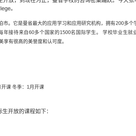
对学生开放，到现在为止，曼省学校的咨询密集踊跃。今天张
lege。
尼托巴省温尼伯市。它是曼省最大的应用学习和应用研究机构，拥有200多
院每年接待来自60多个国家的1500名国际学生。 学校毕业生就
北美享有很高的美誉度和认可度。
9月开课 冬季：1月开课
际生开放的课程如下：