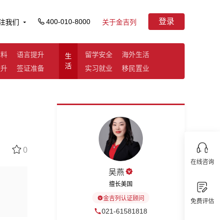
登录
400-010-8000
注我们
关于金吉列
资料
语言提升
留学安全
海外生活
生
活
提升
签证准备
实习就业
移民置业
0
在线咨询
吴燕
擅长美国
金吉列认证顾问
免费评估
021-61581818