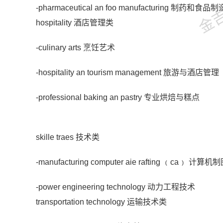
金吉列
-pharmaceutical an foo manufacturing 制药和食品制
hospitality 酒店管理类
-culinary arts 烹饪艺术
-hospitality an tourism management 旅游与酒店管理
-professional baking an pastry 专业烘焙与糕点
skille traes 技术类
-manufacturing computer aie rafting ﹙ca﹚ 计算机
-power engineering technology 动力工程技术
transportation technology 运输技术类