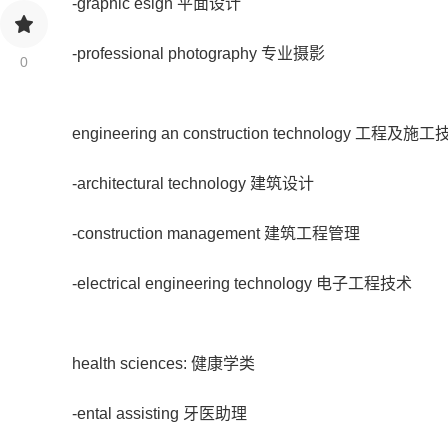
-graphic esign 平面设计
-professional photography 专业摄影
0
engineering an construction technology 工程及
-architectural technology 建筑设计
-construction management 建筑工程管理
-electrical engineering technology 电子工程技术
health sciences: 健康学类
-ental assisting 牙医助理