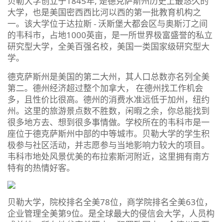
贝勒大学创立于1845年, 是德克萨斯州历史上最悠久的
大学，也是美国密西西比河以西的第一批教育机构之
一。该大学位于达拉斯 - 沃斯堡大都会区与奥斯汀之间
的韦科市，占地1000英亩，是一所世界极富盛誉的私立
研究型大学，全美百强名校，美国一类国家级研究型大
学。
德克萨斯州是美国的第二大州，其人口总数亦名列全美
第二。德州经济超过整个加拿大， 在德州找工作机会
多，且性价比很高。德州的消费水准远低于加州，纽约
州。这里的旅游景点数不胜数，闲暇之余，你总能找到
很多地方去、想到很多事情做。学校所在的韦科市是一
座位于德克萨斯州中部的中等城市。贝勒大学的学生积
极参与社区活动，并志愿参与当地影响力较大的项目。
韦科市地处风景优美的布拉索斯河附近，这里拥有南方
特有的热情好客。
贝勒大学，院校排名全美78位，商学院排名全美63位，
企业管理全美第9位。是全球最大的侵信会大学，人员构