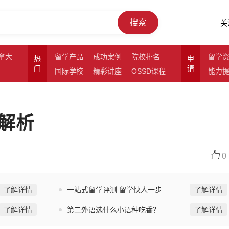
搜索
关
拿大
留学产品
成功案例
院校排名
留学
热
申
门
请
国际学校
精彩讲座
OSSD课程
能力
解析
0
了解详情
一站式留学评测 留学快人一步
了解详情
了解详情
第二外语选什么小语种吃香？
了解详情