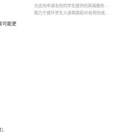
为志向申请名校的学生提供的高端服务产品
致力于提升学生入读美国前30名校的成功率
产品中涵盖背景提升项目基金，学生可根据自身背景任意选择海内/外科研与职场提升等项目
者可能更
绩；