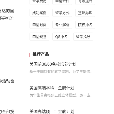
留学费用
申请条件
背景提升
发达的国
成功案例
留学方式
签证办理
还是标准
申请时间
专业解析
院校排名
申请规划
QS排名
留学指导
推荐产品
美国前30/60名校培养计划
基于美国特有的转学体制，为学生提供包括学术、领导力、职业等在内的长时段服务，让学生既获得名校录取，又有读完名校的实力
种活动也
美国高端本科：金鹏计划
为学生量身搭建五维立体模型，逐一击破痛点，致力于提高美国TOP30本科录取成功率
力全部投
美国高端硕士：金骏计划