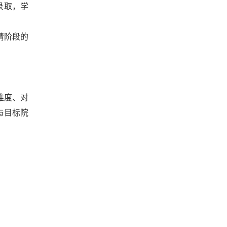
校录取，学
申请阶段的
难度、对
与目标院