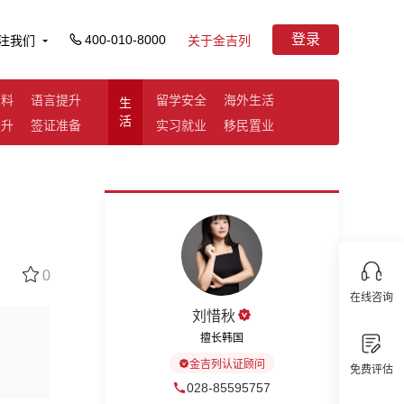
登录
400-010-8000
注我们
关于金吉列
资料
语言提升
留学安全
海外生活
生
活
提升
签证准备
实习就业
移民置业
0
在线咨询
刘惜秋
擅长韩国
金吉列认证顾问
免费评估
028-85595757