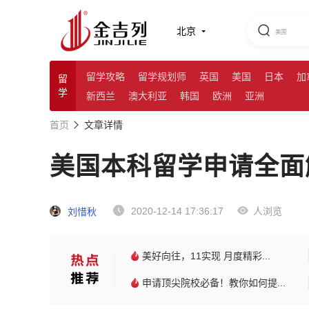
北京
留学攻略
留学规划师
英国
美国
日本
加
留
学
新西兰
澳大利亚
韩国
欧洲
亚洲
首页
文章详情
美国本科留学申请全面
2020-12-14 17:36:17
人浏览
刘惜秋
美好向往，11实现 月度精彩...
申请顶尖院校必备！教你如何提...