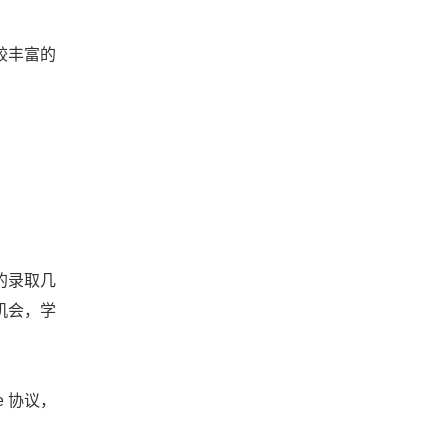
较丰富的
的录取几
机会，学
e 协议，