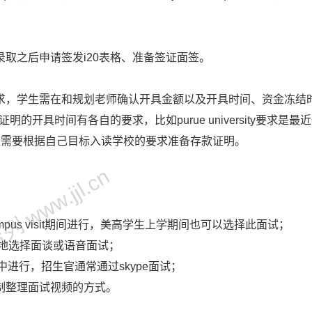
取之后申请签发i20表格、准备签证面签。
求，学生需在和规划老师确认开具金额以及开具时间、资金冻结
开具时间有各自的要求，比如purue university要求是最
生需要根据自己目标入读学校的要求准备存款证明。
 www.jjl.cn
ol, campus visit期间进行，美高学生上学期间也可以选择此面试；
友所在地选择面谈或语音面试；
在申请审理中进行，招生官通常通过skype面试；
制整理面试视频的方式。