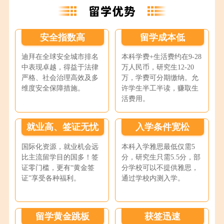
安全指数高
留学成本低
迪拜在全球安全城市排名
本科学费+生活费约在9-28
中表现卓越，得益于法律
万人民币，研究生12-20
严格、社会治理高效及多
万，学费可分期缴纳。允
维度安全保障措施。
许学生半工半读，赚取生
活费用。
就业高、签证无忧
入学条件宽松
国际化资源，就业机会远
本科入学雅思最低仅需5
比主流留学目的国多！签
分，研究生只需5.5分，部
证零门槛，更有“黄金签
分学校可以不提供雅思，
证”享受各种福利。
通过学校内测入学。
留学黄金跳板
获签迅速