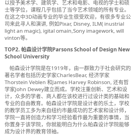
以授予美术学、建筑学、艺术和电影、电视的学士和硕
士等学位，课程几乎包括了当今艺术领域的所有专业。
在这之中3D动画专业的毕业生很受欢迎，有很多专业公
司来此寻人和演讲, 例如Pixar, Disney, ILM( inustrial
light an magic), igital omain,Sony imagework, will
vinton等。
TOP2. 帕森设计学院Parsons School of Design New
School University
帕森设计学院是在1919年，由一群致力于社会研究的
著名学者包括历史学家CharlesBear, 经济学家
Thorstein Veblen 和James Harvey Robinson, 还有哲
学家John Dewey建立而成。学校注重创新、艺术和设
计，众多的学者、商人都在该校进行过设计类的基础和
专业的自由教育。帕森设计学院是设计者的乐土，学校
的教学员工多为来自纽约市最成功的艺术家和设计师，
学院一直将创造力和学习经验看作最为重要的事情，当
你置身于该学院，你就能明白为什么帕森设计学院能够
成为设计界的教育领袖。