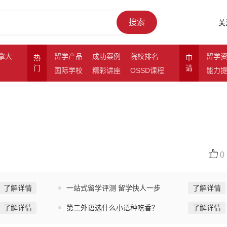
搜索
关
拿大
留学产品
成功案例
院校排名
留学
热
申
门
请
国际学校
精彩讲座
OSSD课程
能力
0
了解详情
一站式留学评测 留学快人一步
了解详情
了解详情
第二外语选什么小语种吃香？
了解详情