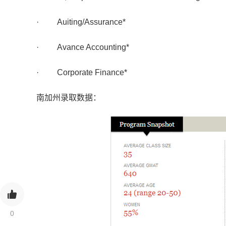
· Auiting/Assurance*
· Avance Accounting*
· Corporate Finance*
南加州录取数据：
0