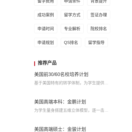
留学费用
申请条件
背景提升
成功案例
留学方式
签证办理
申请时间
专业解析
院校排名
申请规划
QS排名
留学指导
推荐产品
美国前30/60名校培养计划
基于美国特有的转学体制，为学生提供包括学术、领导力、职业等在内的长时段服务，让学生既获得名校录取，又有读完名校的实力
美国高端本科：金鹏计划
为学生量身搭建五维立体模型，逐一击破痛点，致力于提高美国TOP30本科录取成功率
美国高端硕士：金骏计划