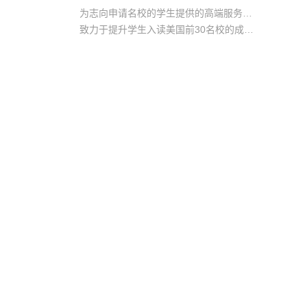
为志向申请名校的学生提供的高端服务产品
致力于提升学生入读美国前30名校的成功率
产品中涵盖背景提升项目基金，学生可根据自身背景任意选择海内/外科研与职场提升等项目