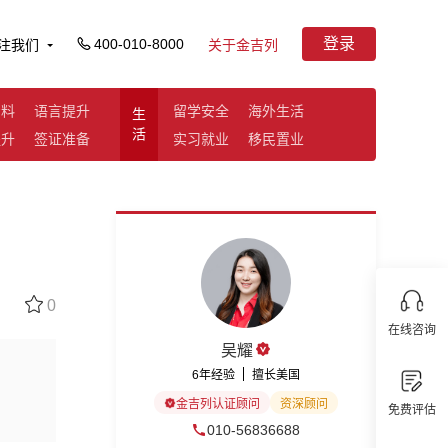
登录
400-010-8000
注我们
关于金吉列
资料
语言提升
留学安全
海外生活
生
活
提升
签证准备
实习就业
移民置业
0
在线咨询
吴耀
6年经验
擅长美国
金吉列认证顾问
资深顾问
免费评估
010-56836688