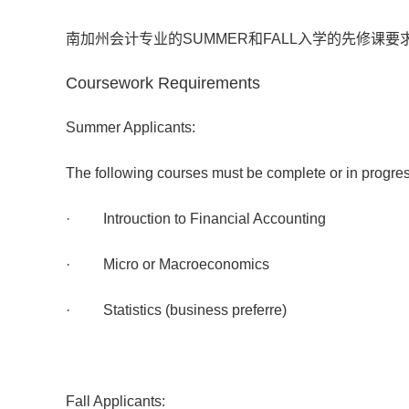
南加州会计专业的SUMMER和FALL入学的先修课
Coursework Requirements
Summer Applicants:
The following courses must be complete or in progress
· Introuction to Financial Accounting
· Micro or Macroeconomics
· Statistics (business preferre)
Fall Applicants: