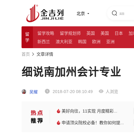
北京
留学攻略
留学规划师
英国
美国
日本
加
留
学
新西兰
澳大利亚
韩国
欧洲
亚洲
首页
文章详情
细说南加州会计专业
2018-07-20 08:10:49
人浏览
吴耀
美好向往，11实现 月度精彩...
申请顶尖院校必备！教你如何提...