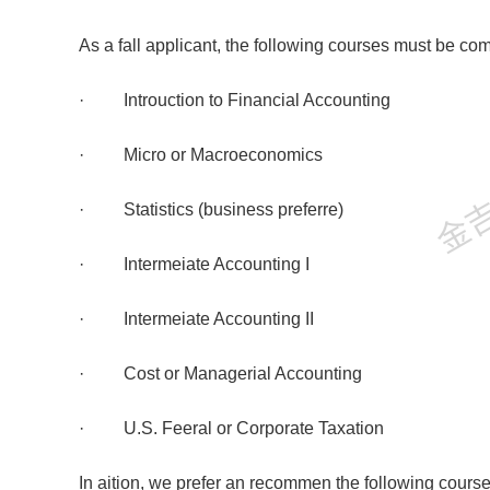
As a fall applicant, the following courses must be com
· Introuction to Financial Accounting
金吉列
· Micro or Macroeconomics
· Statistics (business preferre)
· Intermeiate Accounting I
· Intermeiate Accounting II
· Cost or Managerial Accounting
· U.S. Feeral or Corporate Taxation
In aition, we prefer an recommen the following course