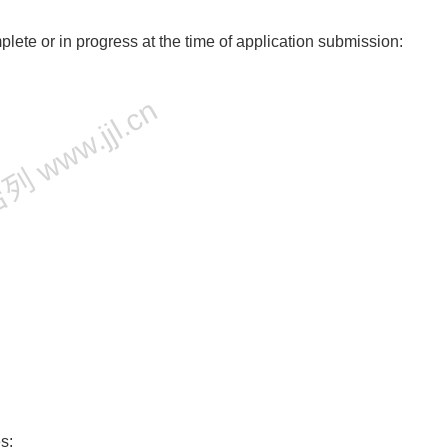
plete or in progress at the time of application submission:
 www.jjl.cn
s: