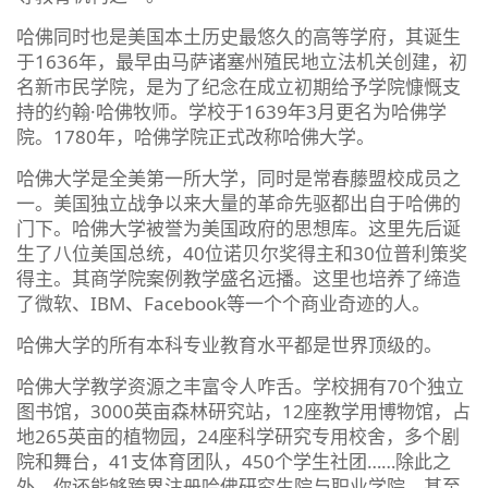
哈佛同时也是美国本土历史最悠久的高等学府，其诞生
于1636年，最早由马萨诸塞州殖民地立法机关创建，初
名新市民学院，是为了纪念在成立初期给予学院慷慨支
持的约翰·哈佛牧师。学校于1639年3月更名为哈佛学
院。1780年，哈佛学院正式改称哈佛大学。
哈佛大学是全美第一所大学，同时是常春藤盟校成员之
一。美国独立战争以来大量的革命先驱都出自于哈佛的
门下。哈佛大学被誉为美国政府的思想库。这里先后诞
生了八位美国总统，40位诺贝尔奖得主和30位普利策奖
得主。其商学院案例教学盛名远播。这里也培养了缔造
了微软、IBM、Facebook等一个个商业奇迹的人。
哈佛大学的所有本科专业教育水平都是世界顶级的。
哈佛大学教学资源之丰富令人咋舌。学校拥有70个独立
图书馆，3000英亩森林研究站，12座教学用博物馆，占
地265英亩的植物园，24座科学研究专用校舍，多个剧
院和舞台，41支体育团队，450个学生社团……除此之
外，你还能够跨界注册哈佛研究生院与职业学院，甚至