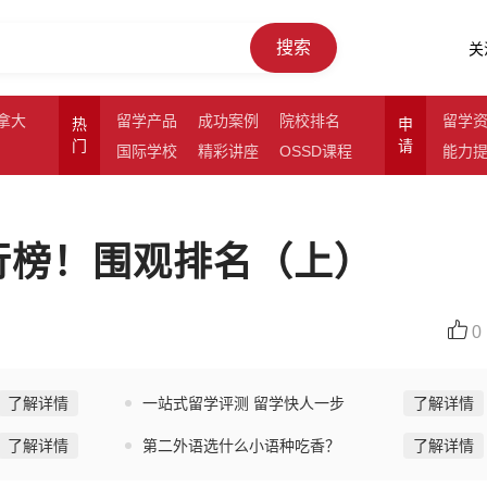
搜索
关
拿大
留学产品
成功案例
院校排名
留学
热
申
门
请
国际学校
精彩讲座
OSSD课程
能力
行榜！围观排名（上）
0
了解详情
一站式留学评测 留学快人一步
了解详情
了解详情
第二外语选什么小语种吃香？
了解详情