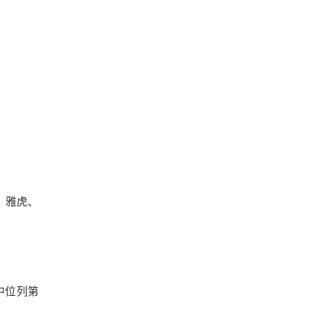
、雅虎、
中位列第