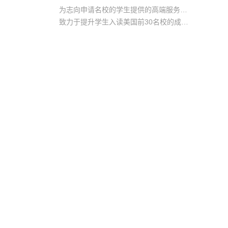
为志向申请名校的学生提供的高端服务产品
致力于提升学生入读美国前30名校的成功率
产品中涵盖背景提升项目基金，学生可根据自身背景任意选择海内/外科研与职场提升等项目