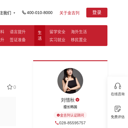
登录
400-010-8000
注我们
关于金吉列
资料
语言提升
留学安全
海外生活
生
活
提升
签证准备
实习就业
移民置业
0
在线咨询
刘惜秋
擅长韩国
金吉列认证顾问
免费评估
028-85595757