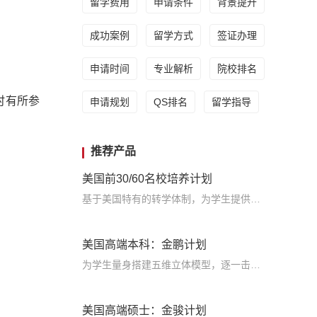
留学费用
申请条件
背景提升
成功案例
留学方式
签证办理
申请时间
专业解析
院校排名
时有所参
申请规划
QS排名
留学指导
推荐产品
美国前30/60名校培养计划
基于美国特有的转学体制，为学生提供包括学术、领导力、职业等在内的长时段服务，让学生既获得名校录取，又有读完名校的实力
美国高端本科：金鹏计划
为学生量身搭建五维立体模型，逐一击破痛点，致力于提高美国TOP30本科录取成功率
美国高端硕士：金骏计划