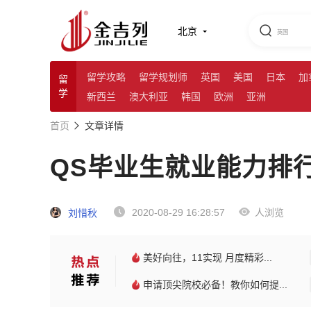
北京
留学攻略
留学规划师
英国
美国
日本
加
留
学
新西兰
澳大利亚
韩国
欧洲
亚洲
首页
文章详情
QS毕业生就业能力排
2020-08-29 16:28:57
人浏览
刘惜秋
美好向往，11实现 月度精彩...
申请顶尖院校必备！教你如何提...