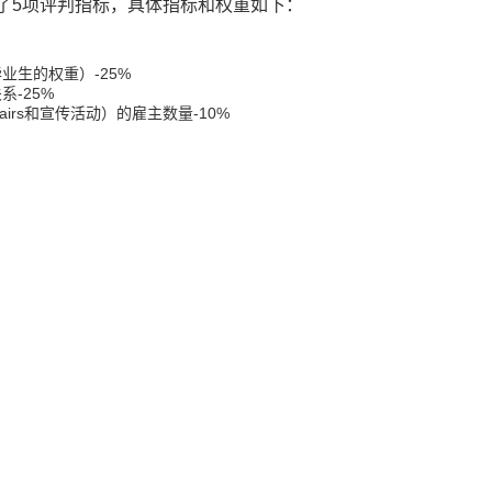
盖了5项评判指标，
具体指标和权重如下
：
毕业生的权重）-25%
作关系-25%
eer fairs和宣传活动）的雇主数量-10%