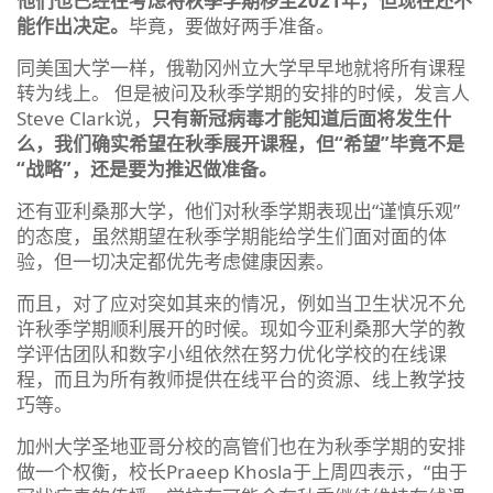
他们也已经在考虑将秋季学期移至2021年，但现在还不
能作出决定。
毕竟，要做好两手准备。
同美国大学一样，俄勒冈州立大学早早地就将所有课程
转为线上。 但是被问及秋季学期的安排的时候，发言人
Steve Clark说，
只有新冠病毒才能知道后面将发生什
么，我们确实希望在秋季展开课程，但“希望”毕竟不是
“战略”，还是要为推迟做准备。
还有亚利桑那大学，他们对秋季学期表现出“谨慎乐观”
的态度，虽然期望在秋季学期能给学生们面对面的体
验，但一切决定都优先考虑健康因素。
而且，对了应对突如其来的情况，例如当卫生状况不允
许秋季学期顺利展开的时候。现如今亚利桑那大学的教
学评估团队和数字小组依然在努力优化学校的在线课
程，而且为所有教师提供在线平台的资源、线上教学技
巧等。
加州大学圣地亚哥分校的高管们也在为秋季学期的安排
做一个权衡，校长Praeep Khosla于上周四表示，“由于