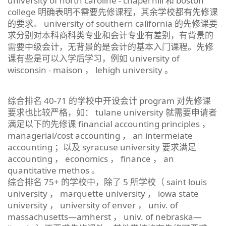
university of north caroline - chapel hill 和 boston
college 明确表明不需要先修课程，其余学校都有先修课
的要求。 university of southern california 的先修课要
求分别对本科商科类专业和会计专业有差别，有背景的
需要中级会计，无背景的是会计的基本入门课程。先修
课有些是可以入学后学习，例如 university of
wisconsin - maison ， lehigh university 。
综合排名 40-71 的学校中开设会计 program 对先修课
要求也比较严格，如： tulane university 就需要申请者
满足以下的先修课 financial accounting principles ，
managerial/cost accounting ， an intermeiate
accounting ；以及 syracuse university 要求满足
accounting ， economics ， finance ， an
quantitative methos 。
综合排名 75+ 的学校中，除了 5 所学校（ saint louis
university ， marquette university ， iowa state
university ， university of enver ， univ. of
massachusetts—amherst ， univ. of nebraska—