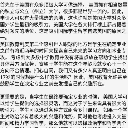
首先在于美国有众多顶级大学可供选择
。 美国拥有相当数量
的私立与公立（州立）大学，很多都是世界一流的。因此，
申请人可以有大量挑选的余地，这也许就是美国大学对众多
国外学生最初的吸引力。美国大学在各大排行榜上都占据着
绝对领先的地位，这是吸引国际学生留学首选美国的原因之
一。
美国教育制度第二个吸引世人眼球的地方是学生在
确定专业
之前有将近两年的时间来探索自己未来的学习方向和术业专
攻
。 考虑到大多数中学教育并没有将重点放在帮助学生找出
具体某方面优势，寄望于学生能在这个年龄段就专心于一个
方向不合情理。扪心自问，我们又有多少人真正明白自己在
17岁的时候想要什么样的生活呢？因此，美国教育允许甚至
鼓励学生在决定专业之前去发掘自己的兴趣所在。
更重要的是，当学生在最终要确定专业的时候， 美国大学可
以给学生提供的选择很灵活，而这对于学生来说具有很大的
吸引力。学生可以通过各种方式组合多门课程。 如果一个学
生对政治学有着极大的兴趣和优势，同时他也考虑投入大量
时间和精力学习哲学，那么他就可以选择政治学和哲学两个