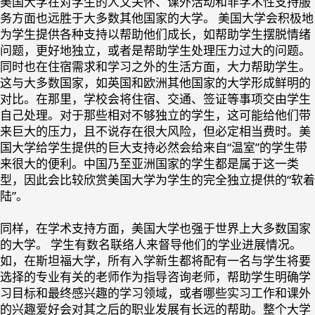
美国大学在对学生的人文关怀、课外活动和非学术性支持服
务方面也远胜于大多数其他国家的大学。
美国大学会积极地
为学生提供各种支持以帮助他们成长，如帮助学生摆脱情绪
问题，更好地独立，或者是帮助学生处理压力过大的问题。
同时也在住宿需求和学习之外的生活方面，大力帮助学生。
这与大多数国家，如英国和欧洲其他国家的大学形成鲜明的
对比。在那里，学校会将住宿、交通、签证等事项交由学生
自己处理。对于那些相对不够独立的学生，这可能给他们带
来巨大的压力，且不说存在很大风险，但必定相当费时。美
国大学给学生提供的巨大支持必然会给来自“温室”的学生带
来很大的便利。中国乃至亚洲国家的学生都是属于这一类
型，因此会比较欣赏美国大学为学生的完全独立提供的“软着
陆”。
同样，
在学术支持方面，美国大学也强于世界上大多数国家
的大学
。 学生有数名联络人来督导他们的学业进展情况。
如，在斯坦福大学，所有入学新生都将配有一名与学生将要
选择的专业有关的老师作为指导咨询老师，帮助学生明确学
习目标和最终感兴趣的学习领域，或者哪些实习工作和课外
的兴趣爱好会对其之后的职业发展有长远的帮助。整个大学