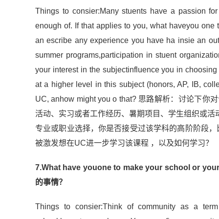
Things to consier:Many stuents have a passion for 
enough of. If that applies to you, what haveyou one t
an escribe any experience you have ha insie an ou
summer programs,participation in stuent organizat
your interest in the subjectinfluence you in choosi
at a higher level in this subject (honors, AP, IB, col
UC, anhow might you o that? 思
活动、实习或者工作经历、暑期项目、学生组织或活
专业或职业选择，你是否接受过该学科的高阶阶段，比
被激发想在UC进一步学习该课程 ，以及如何学习？
7.What have youone to make your school
的事情？
Things to consier:Think of community as a ter