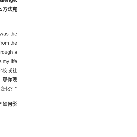
llenge.
取什么方法克
 was the
from the
hrough a
 my life
你在学校或社
，那你现
变化？”
释它是如何影