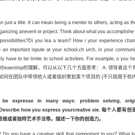
 just a title. It can mean being a mentor to others, acting as t
n organizing anevent or project. Think about what you accomplish
ponsibilities?Di you lea a team? How i your experience cha
e an important ispute at your school,ch urch, in your communi
ly have to be limite to school activities. For example, o you he
题的关键在于对leaership的理解，可以从以下几个方面思考： A. 领导者这
如何在团队中带领他人或者组织策划某个项目的 (不只局限于校内)
n be expresse in many ways: problem solving, orig
 a few. Describe how you express yourcreative sie. 每个人
思维或者独特艺术手法等。描述一下你的创造力。
? Do you have a creative skill that isimportant to you? What 