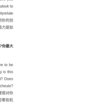
outook to
tyrelate
你曾用你的创
造力是如
time?你最大
ave to be
y is this
nt? Does
 scheule?
要是对你
过哪些机