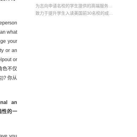
为志向申请名校的学生提供的高端服务产品
致力于提升学生入读美国前30名校的成功率
产品中涵盖背景提升项目基金，学生可根据自身背景任意选择海内/外科研与职场提升等项目
heperson
e an what
nge your
ty or an
lpout or
个角色不仅
? 你从
inal an
都有创造性的一
have you