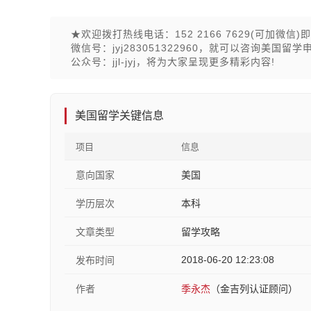
★欢迎拨打热线电话：152 2166 7629(可加
微信号：jyj283051322960，就可以咨询美
公众号：jjl-jyj，将为大家呈现更多精彩内容!
美国留学关键信息
项目
信息
意向国家
美国
学历层次
本科
文章类型
留学攻略
2018-06-20 12:23:08
发布时间
作者
季永杰
（金吉列认证顾问）