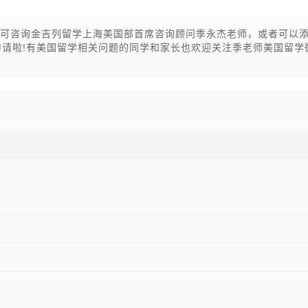
微信)即可咨询金吉列留学上海美国部首席咨询顾问季永杰老师，或者可以
国留学申请啦!有美国留学相关问题的同学和家长也欢迎关注季老师美国留学