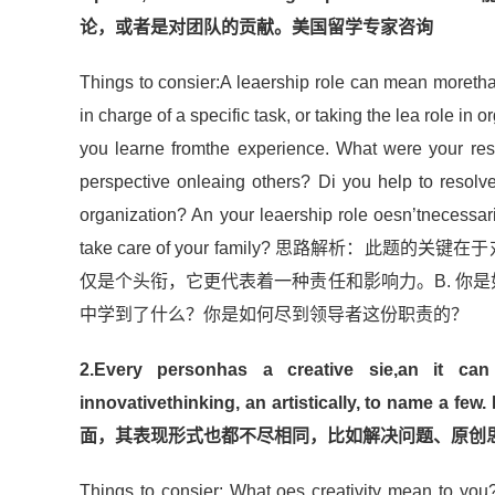
论，或者是对团队的贡献。
美国留学专家咨询
Things to consier:A leaership role can mean morethan
in charge of a specific task, or taking the lea role i
you learne fromthe experience. What were your res
perspective onleaing others? Di you help to resolv
organization? An your leaership role oesn’tnecessari
take care of your family? 思路解析：此
仅是个头衔，它更代表着一种责任和影响力。B. 你是
中学到了什么？你是如何尽到领导者这份职责的？
2.Every personhas a creative sie,an it ca
innovativethinking, an artistically, to name
面，其表现形式也都不尽相同，比如解决问题、原创
Things to consier: What oes creativity mean to you