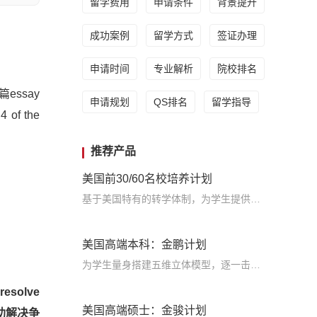
留学费用
申请条件
背景提升
成功案例
留学方式
签证办理
申请时间
专业解析
院校排名
ssay
申请规划
QS排名
留学指导
of the
推荐产品
美国前30/60名校培养计划
基于美国特有的转学体制，为学生提供包括学术、领导力、职业等在内的长时段服务，让学生既获得名校录取，又有读完名校的实力
美国高端本科：金鹏计划
为学生量身搭建五维立体模型，逐一击破痛点，致力于提高美国TOP30本科录取成功率
resolve
美国高端硕士：金骏计划
者帮助解决争