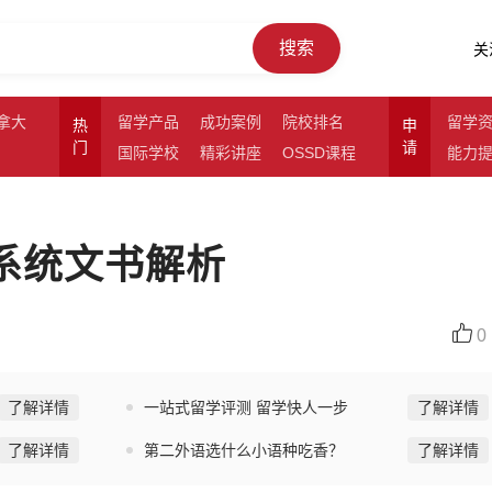
搜索
关
拿大
留学产品
成功案例
院校排名
留学
热
申
门
请
国际学校
精彩讲座
OSSD课程
能力
C系统文书解析
0
了解详情
一站式留学评测 留学快人一步
了解详情
了解详情
第二外语选什么小语种吃香？
了解详情