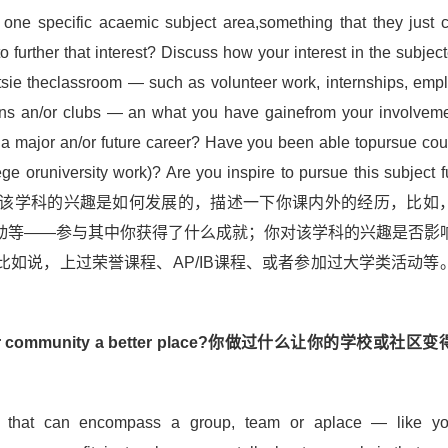
one specific acaemic subject area,something that they just c
o further that interest? Discuss how your interest in the subjec
tsie theclassroom — such as volunteer work, internships, emp
ions an/or clubs — an what you have gainefrom your involvem
ng a major an/or future career? Have you been able topursue co
lege oruniversity work)? Are you inspire to pursue this subject f
路解析：讨论下你对该学科的兴趣是如何发展的，描述一下你课内外的经历，比
动等——参与其中你获得了什么成就；你对该学科的兴趣是否影
如说，上过荣誉课程、AP/IB课程、或者参加过大学类活动等
 or your community a better place?你做过什么让你的学校或社
m that can encompass a group, team or aplace — like yo