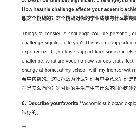
5. Describe themost significant challengeyou ha
How hasthis challenge affecte your 
服这个挑战的？这个挑战对你的学业成绩有什么影响
Things to consier: A challenge coul be personal, 
challenge significant to you? This is a gooopportuni
experience. Di you have support from someone else o
challenge, what are youoing now, an oes that affect i
change at home, at my school, with my 
会中遇到的。这项挑战为什么对你有重要意义？你是
在是怎么做的？这对你的生活产生了什么不同的影响？
6.
Describe yourfavorite
**acaemic subjectan
响你的。
**