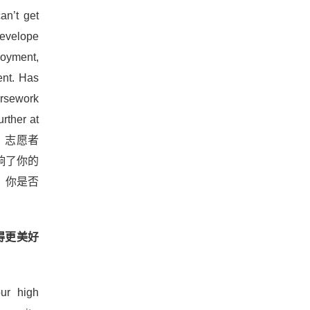
an’t get
tevelope
loyment,
ent. Has
ursework
urther at
如，志愿者
响了你的
。你是否
区变得更美好
ur high