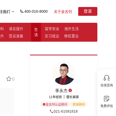
登录
400-010-8000
注我们
关于金吉列
资料
语言提升
留学安全
海外生活
生
活
提升
签证准备
实习就业
移民置业
0
在线咨询
季永杰
11年经验
擅长美国
金吉列认证顾问
资深顾问
免费评估
021-61581818