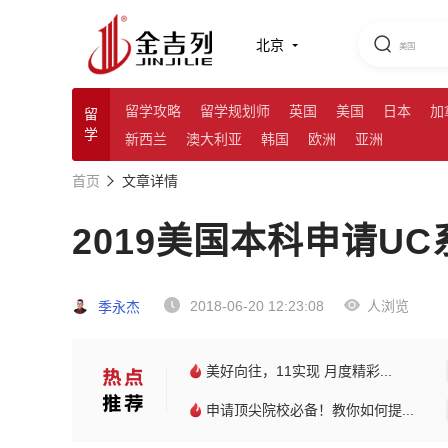
北京
留学攻略
留学规划师
英国
美国
日本
加
留
学
新西兰
澳大利亚
韩国
欧洲
亚洲
首页
文章详情
2019美国本科申请U
2018-06-20 12:23:08
人浏览
季永杰
美好向往，11实现 月度精彩...
申请顶尖院校必备！教你如何提...