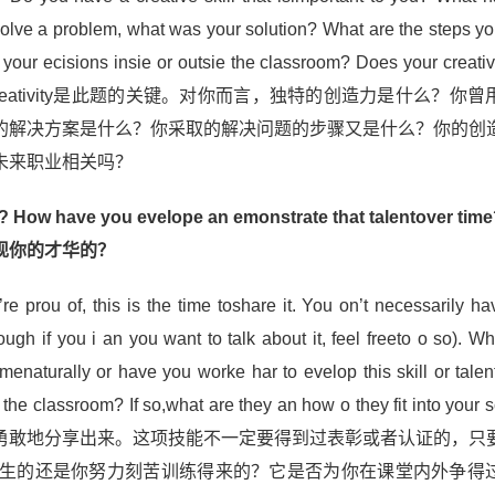
to solve a problem, what was your solution? What are the steps y
your ecisions insie or outsie the classroom? Does your creativi
思路解析：创造性creativity是此题的关键。对你而言，独特的创造力是什么？
的解决方案是什么？你采取的解决问题的步骤又是什么？你的创
未来职业相关吗？
kill? How have you evelope an emonstrate that talentover 
现你的才华的？
u’re prou of, this is the time toshare it. You on’t necessarily h
ugh if you i an you want to talk about it, feel freeto o so). Wh
omenaturally or have you worke har to evelop this skill or tale
ie the classroom? If so,what are they an how o they fit into your
勇敢地分享出来。这项技能不一定要得到过表彰或者认证的，只
生的还是你努力刻苦训练得来的？它是否为你在课堂内外争得