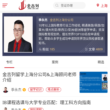
上海
签证办理

申请时间
季
申请材料
季永杰
金吉列上海分公司
永
10年以上国际教育行业工作经验, 精通美国/英国/加
留学费用
杰
拿大/澳大利亚/新西兰/亚洲/欧洲等留学申请；资深
-
国际教育规划师，擅长世界TOP100名校申请规
划，帮助众多学生成功申请到世界顶尖院校录取通
金
知书。
吉
粉丝
185
文章
4809
列
顾
留
专栏
案例
精选
问
学
专
顾
金吉列留学上海分公司&上海顾问老师
栏
问
介绍
内
季永杰
留学初识
难点解析
容
IB课程选课与大学专业匹配：理工科方向指南
季永杰
国际课程