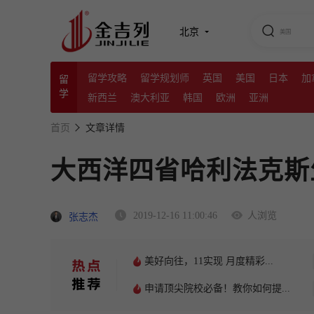
北京
留学攻略
留学规划师
英国
美国
日本
加
留
学
新西兰
澳大利亚
韩国
欧洲
亚洲
首页
文章详情
大西洋四省哈利法克斯
2019-12-16 11:00:46
人浏览
张志杰
美好向往，11实现 月度精彩...
申请顶尖院校必备！教你如何提...