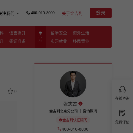
登录
400-010-8000
关注我们
关于金吉列
料
语言提升
留学安全
海外生活
生
活
升
签证准备
实习就业
移民置业
0
在线咨询
张志杰
金吉列北京分公司
咨询顾问
金吉列认证顾问
免费评估
400-010-8000