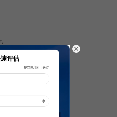
斯市。
。各自课
ubp课
快速评估
提交信息即可获得
，学生需
gpa很
的毕业而
餐温饱，