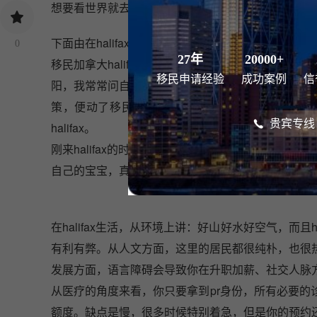
想要看世界就去看看世界，想要停留就停留。慢节奏
下面由在halifax移民生活三年的华侨m女士讲述她的hal
0
27年
20000+
移民加拿大halifax生活之前，在国内，我一直居
移民申请经验
成功案例
信
阳，我常常问自己：我生活的意义是什么，可是城市
策，便动了移民的心。我和丈夫都是渴望陶渊明生
贵宾专线：0
halifax。
刚来halifax的时候，也是很不习惯，但是生活时
自己的宝宝，真的很开心。
在halifax生活，从环境上讲：好山好水好空气，而
有利有弊。从人文方面，这里的居民都很纯朴，也很热情
发展方面，语言障碍会导致你在升职加薪、社交人脉
从医疗的角度来看，你只要拿到pr身份，所有必要
额度。缺点是慢，很多时候特别着急，但是你的预约