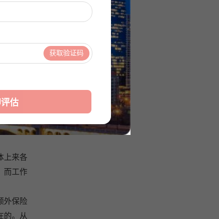
明天的太
获取验证码
移民的政
了加拿大
保护协议》
二年有了
即评估
总体上来各
。而工作
额外保险
在的。从