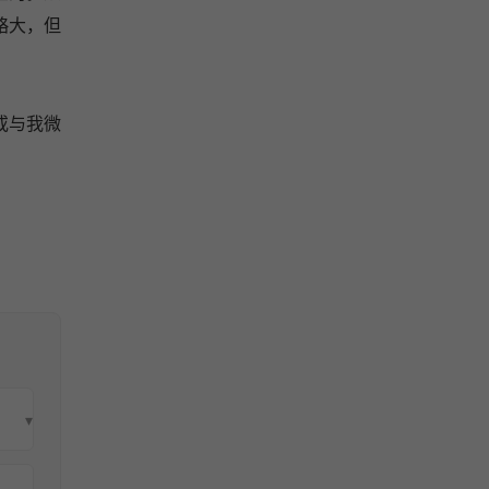
略大，但
或与我微
▾