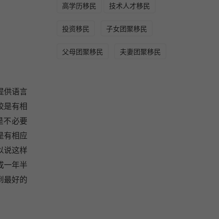
高学历移民
技术人才移民
投资移民
子女团聚移民
父母团聚移民
夫妻团聚移民
提供语言
校是有相
是不必要
是有相应
以说这样
或一年半
到最好的
。