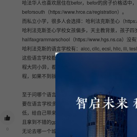
哈法华人也喜欢居住在befor，befor的房子价格适中
beforsouth（
https://www.hrce.ca/registration
）。
而私立小学，很多人会选择：哈利法克斯圣心（
https
哈利法克斯圣心学校女孩偏多，天主教背景，孩子四
halifaxgrammarschool（
https://www.hgs.ns.ca
）没有
哈利法克斯的语言学校有：alcc, cllc, ecsl, hlic
这些语言学校都是正规的语言学校，有相关资格证书
程大同小异，都有eap（大学语言学习课程）和ubp（
程，如果不到就要上eap课程。
至于问哪个语言学校较好，只能说每个人都不一样，
要在语言学校多读几期才能上大学。有的学生虽然很快通
低，给自己带来很大的困扰。有的学生虽然因为多读
且拿到不错的gpa。
0
无论去哪一个城市生活，年轻时有多要强，最终回归