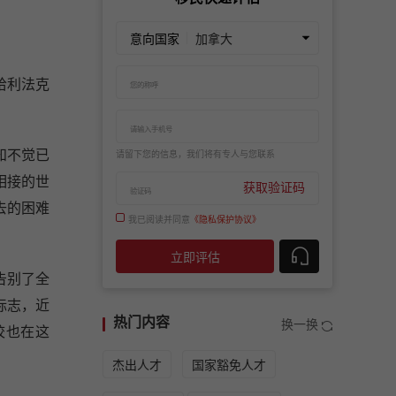
意向国家
哈利法克
。
知不觉已
请留下您的信息，我们将有专人与您联系
相接的世
获取验证码
去的困难
我已阅读并同意
《隐私保护协议》
立即评估
告别了全
标志，近
热门内容
换一换
学校也在这
杰出人才
国家豁免人才