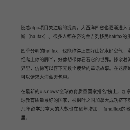
随着aipp项目关注度的提高，大西洋四省也逐渐进
斯（halifax）。很多人都在咨询金吉列移民halifa
四季分明的halifax，也能称得上是好山好水好空
经爬上你的脚丫，好像想带你看看它的世界。掺杂着
界里，仿佛可以容下无数个疲惫的童话故事。在这座
可以请求大海蓝天包容。
在最新的u.s.news“全球教育质量国家排名”榜
球教育质量最好的国家，被枫叶之国加拿大成功挤下
几年留学加拿大的人数也在逐年增加，而halifax的教
里。