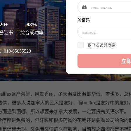
地生活每一天。
ifax生活：
验证码
20+
98%
住在魔都上海，城市的快节奏让我很多时候来不及喘气，就必须迎接
誉证书
综合成功率
的淘汰率压根来不及让我思考。偶然的机会，我了解到了加拿大
活的人，所以我们商量过后，放弃了上海稳定的生活，移民到
我已阅读并同意
《隐私
10-65055520
间长了，我们慢慢发现我和丈夫之间的交流多了，我们也在移民的第
立
且halifax盛产海鲜，风景秀丽，冬天温度比温哥华低，雪也多，
，很多人说加拿大的民风是友好，而halifax是友好中的友好
方面遇到困哪，所以想要来加拿大发展，一定要提高英语水平。
的诊疗都是免费的，但牙医和很多药物的花销还是要看公司给你的
还是遥遥无期。又免费又快的医疗服务，目前放之四海都是不存