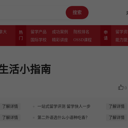
搜索
拿大
留学产品
成功案例
院校排名
留学资
热
申
门
请
国际学校
精彩讲座
OSSD课程
能力提
生活小指南
0
了解详情
一站式留学评测 留学快人一步
了解详情
了解详情
第二外语选什么小语种吃香？
了解详情