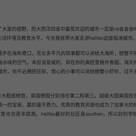
入了大家的视野，而大西洋四省中最受欢迎的城市一定是ns省省会
x的生活环境及教育水平，今天我就带大家走进halifax这座临海城市
气，漫步在海岸港口，无论多平凡的琐事都可以讲给大海听，螃蟹不
海水味的空气，本应该是咸的，却在你的鼻腔里格外香甜。海天
城市，你不必拥挤压抑，烦心的小事可以说给螃蟹小虾听，过不
上，加拿大稳居榜首，英国德国分别排在第二和第三。超级大国美国则
第一的宝座，赢的毫不费力。优质的教育资源也成为了加拿大的
育也在逐年提高。halifax最好的社区是southen，所以好的