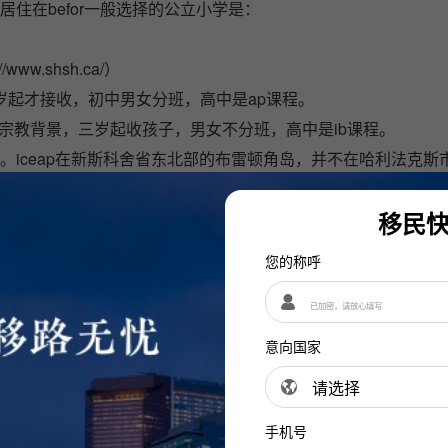
，居住在befor一般选择的公立小学是：
://www.shsh.ca/
）
岁起才接收，初中男女分班，高中是ap课程。
宗教背景，三岁起收孩子，男女不分班，高中是ib课程。
, ili, tesl。iceap在新斯科舍省东北部的布雷顿角岛，并不在哈利法克
，都是以考级为主要语言考核手段，你可以同时考雅思和托福等
大学桥梁课程）。其中ecsl有雅思考试中心。雅思5.5以上可以上
移民
您的称呼
有的学校松一点，学生容易通过语言上大学；有的学校严格一点
过语言学习上大学，但是大学课程跟不上，多门课faile，最后
意向国家
了几期语言，但是英语基础较好，大学课程上得比较顺利，较快
平淡是过来人说了很久的道理。平淡的生活莫过于身体健康，三
手机号