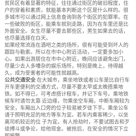
贫民区有着显著的特征，往往通过街区的破旧程度，住
户的穿着和素质，就能基本判断这个区是什么样的。很
多城市可以通过网上信息查询到各个街区的犯罪率。在
一些破败的街区，能乘车就别走路，因为在车里还是比
外面安全。女生尽量不要去那些区，男生如果去的话，
也尽量选择在白天。
如果经常流连在酒吧之类的场所，很有可能受到坏人的
跟踪与勒索。所以在市中心附近活动，一定要多加小
心。如果出游居住在市中心附近，晚间应该避免出门，
尽量少去人多嘈杂的娱乐场所，特别是晚上，待得越
久，成为受害者的可能性就越高。
公共交通安全
在大城市，乘坐地铁或者公车是比自行车
开车更便利的交通方式，尽量不要太早或太晚搭乘地
铁。如不得已，可考虑搭计程车，并记下车号。乘地铁
候车时请勿太靠 近边缘，勿乘坐空车厢，中断车厢较为
安全，车厢出入口旁的位子较易被歹徒下手。乘坐公车
请于照明充足的地方等车为宜。若车内乘客稀少，以坐
离司机较近的位 子为宜。有人抢劫时，不要试图去和歹
徒搏斗或争论，给他现金。被抢后，在安全的情况下立
即报警。