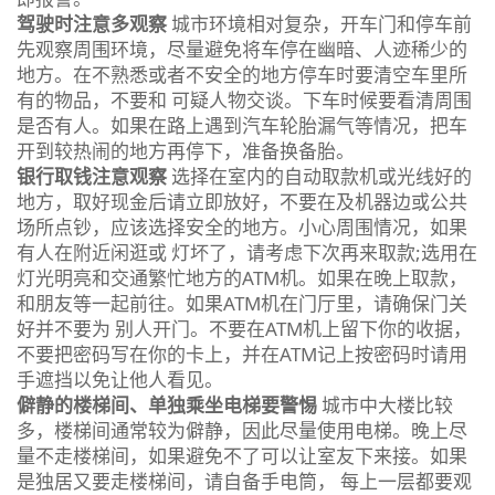
驾驶时注意多观察
城市环境相对复杂，开车门和停车前
先观察周围环境，尽量避免将车停在幽暗、人迹稀少的
地方。在不熟悉或者不安全的地方停车时要清空车里所
有的物品，不要和 可疑人物交谈。下车时候要看清周围
是否有人。如果在路上遇到汽车轮胎漏气等情况，把车
开到较热闹的地方再停下，准备换备胎。
银行取钱注意观察
选择在室内的自动取款机或光线好的
地方，取好现金后请立即放好，不要在及机器边或公共
场所点钞，应该选择安全的地方。小心周围情况，如果
有人在附近闲逛或 灯坏了，请考虑下次再来取款;选用在
灯光明亮和交通繁忙地方的ATM机。如果在晚上取款，
和朋友等一起前往。如果ATM机在门厅里，请确保门关
好并不要为 别人开门。不要在ATM机上留下你的收据，
不要把密码写在你的卡上，并在ATM记上按密码时请用
手遮挡以免让他人看见。
僻静的楼梯间、单独乘坐电梯要警惕
城市中大楼比较
多，楼梯间通常较为僻静，因此尽量使用电梯。晚上尽
量不走楼梯间，如果避免不了可以让室友下来接。如果
是独居又要走楼梯间，请自备手电筒， 每上一层都要观