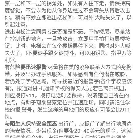
察一层和下一层的拐角处，如果有人往下走，请保持高
度警觉，不要以为他从你身边经过不会转头从背后攻击
你。稍有不妙立即逃出楼梯间，可对外 大喊失火了，以
引起注意。
进出电梯注意同乘者是否面露邪恶、不按楼层，尽量站
在控制钮的地方，一旦被攻击，立即用手拍打每层楼按
钮，此时，电梯会在每个楼梯层停下来，同时对外大喊
失火了，!不要徒手跟歹徒搏斗，可以用钥匙、指甲刀等
利器。
有危险要迅速报警
尽量将在美的紧急联系人方式随身携
带，并及早办理手机服务。如果感到有任何潜在威胁，
若仍处于学校区域，可寻找最近的报警亭(各个学校应该
有)，按通对讲 机通知学校的保安人员;若已离开校园，
则应拨打911。拨打电话时要保持，说清楚自己所在的
地点，有助于帮助警察定位并迅速赴场。同时请记住学
校的报 警号，发生这样的事他们的反应有可能会比911
快。
与陌生人保持安全距离
出行前，应提前了解出行地周边
的治安情况、少带现金(但要带20~40美元的现金，这就
是所谓的保命钱)。出行中跟陌生人保持距离是必须的，