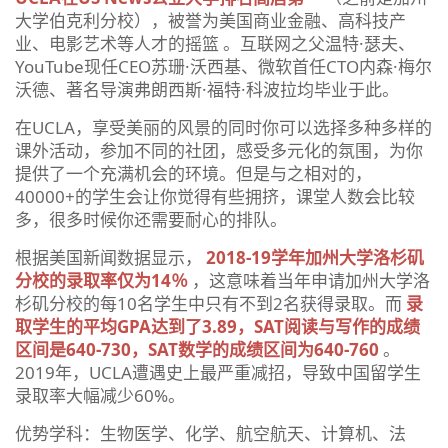
大学伯克利分校），被誉为美国商业金融、高科技产
业、电影艺术等人才的摇篮 。互联网之父温特·瑟夫、
YouTube现任CEO苏珊·沃西基、微软首任CTO内森·梅尔
沃德、著名导演弗朗西斯·福特·科波拉均毕业于此。
在UCLA，享受美丽的风景的同时你可以选择多种多样的
课外活动，参加不同的社团，感受多元化的氛围，为你
提供了一个充满机会的环境。但是与之相对的，
40000+的学生会让你觉得有些拥挤，课堂人数会比较
多，很多时候你还需要耐心的排队。
根据美国新闻数据显示，
2018-19学年加州大学洛杉矶
分校的录取率仅为14％
，这意味着当年申请加州大学洛
杉矶分校的每10名学生中只有不到2名获得录取。而
录
取学生的平均GPA达到了3.89，SAT阅读与写作的成绩
区间是640-730，SAT数学的成绩区间为640-760
。
2019年，UCLA遭遇史上最严重减招，导致中国留学生
录取率大幅减少60%。
优势学科：生物医学、化学、航空航天、计算机、法