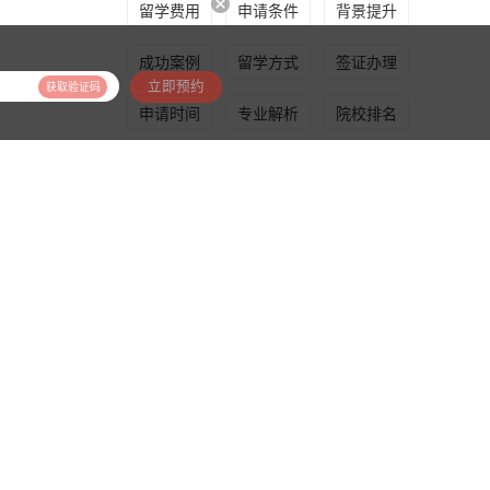
留学费用
申请条件
背景提升
成功案例
留学方式
签证办理
立即预约
获取验证码
申请时间
专业解析
院校排名
申请规划
QS排名
留学指导
推荐产品
美国前30/60名校培养计划
基于美国特有的转学体制，为学生提供包括学术、领导力、职业等在内的长时段服务，让学生既获得名校录取，又有读完名校的实力
美国高端本科：金鹏计划
为学生量身搭建五维立体模型，逐一击破痛点，致力于提高美国TOP30本科录取成功率
美国高端硕士：金骏计划