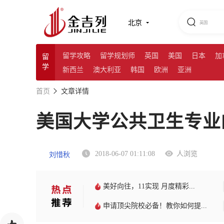
北京
留学攻略
留学规划师
英国
美国
日本
加
留
学
新西兰
澳大利亚
韩国
欧洲
亚洲
首页
文章详情
美国大学公共卫生专业
2018-06-07 01:11:08
人浏览
刘惜秋
美好向往，11实现 月度精彩...
申请顶尖院校必备！教你如何提...