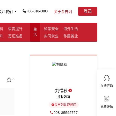
登录
400-010-8000
关注我们
关于金吉列
料
语言提升
留学安全
海外生活
生
活
升
签证准备
实习就业
移民置业
0
在线咨询
刘惜秋
擅长韩国
金吉列认证顾问
免费评估
028-85595757