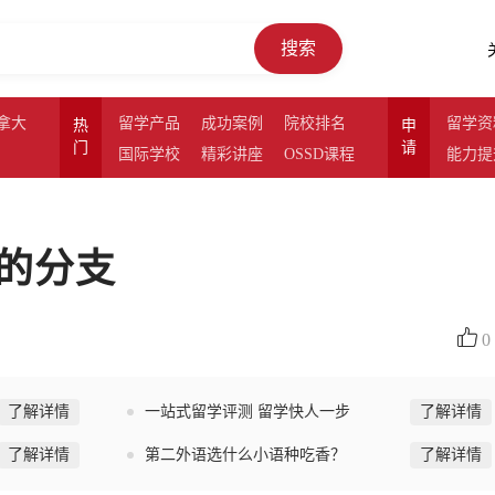
搜索
拿大
留学产品
成功案例
院校排名
留学资
热
申
门
请
国际学校
精彩讲座
OSSD课程
能力提
的分支
0
了解详情
一站式留学评测 留学快人一步
了解详情
了解详情
第二外语选什么小语种吃香？
了解详情