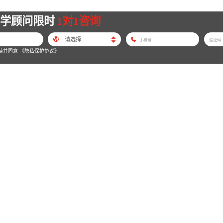
留学顾问限时
1对1咨询
读并同意
《隐私保护协议》
 www.jjl.cn
卫生管理