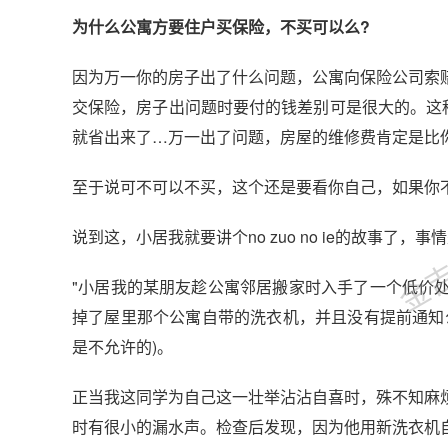
为什么公寓方要住户买保险，不买可以么?
因为万一你的房子出了什么问题，公寓向保险公司索
交保险，房子出问题时要付的钱差别可是很大的。这种
就省出来了…万一出了问题，房屋的维修费肯定是比
金吉列
至于说可不可以不买，这个还是要看你自己，如果你
说到这，小居我就要讲个no zuo no ie的故事了，
"小居我的某朋友趁公寓邻居搬家时入手了一个低价
掉了屋里那个公寓自带的洗衣机，并且没有提前通知
是不允许的)。
正当我这同学为自己这一壮举沾沾自喜时，殊不知麻
时有很小的漏水声。检查后发现，因为他用新洗衣机