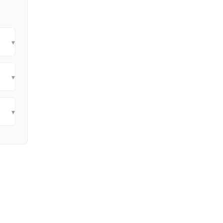
▾
▾
▾