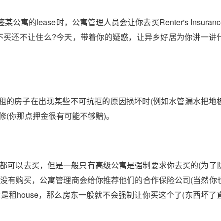
lease时，公寓管理人员会让你去买Renter's Insuran
不买还不让住么?今天，带着你的疑惑，让异乡好居为你讲一讲
租的房子在出现某些不可抗拒的原因损坏时(例如水管漏水把地
修(你那点押金很有可能不够赔)。
险所有租房人都可以去买，但是一般只有高级公寓是强制要求你去买的(为
前没有购买，公寓管理商会给你推荐他们的合作保险公司(当然你
是租house，那么房东一般就不会强制让你买这个了(东西坏了