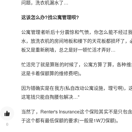
问题，洗衣机漏水了…
这该怎么办?找公寓管理呗?
公寓管理者听后十分震惊和气愤，你怎么能不经过我
水，放洗衣机的房间地板和楼下的天花板都损坏了，
板又是重新刷墙，总之是好一顿忙活才弄好…
忙活完了就是算账的时候了，公寓方算了算，各种维
这是卡着保额算的维修费吧)。
因为错确实是在我方(私自改动公寓设施，理亏啊)，这维护
这笔钱只能自掏腰包解决…"
当然了，Renter's Insurance这个保险其实不是只包含
于这个都有最低保额的要求(一般是1W刀保额)。
0