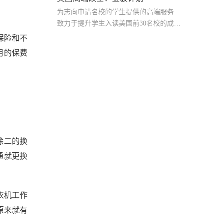
为志向申请名校的学生提供的高端服务产品
致力于提升学生入读美国前30名校的成功率
产品中涵盖背景提升项目基金，学生可根据自身背景任意选择海内/外科研与职场提升等项目
保险和不
月的保费
除二的换
通就更换
衣机工作
原来就有