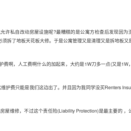
允许私自改动房屋设施呢?最糟糕的是公寓方检查后发现因为
必须拆了地板天花板大修。于是公寓管理又是清理又是拆地板又
护费啊，人工费啊什么的加起来，大约是1W刀多一点(又是1W
费只能是我们这边出了。并且因为我同学没买Renters Insur
房屋维修，不过这个责任险(Liability Protection)是最主要的 