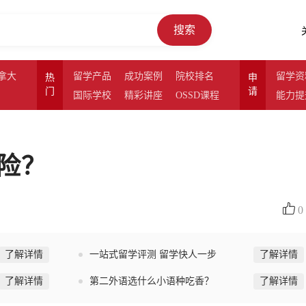
搜索
拿大
留学产品
成功案例
院校排名
留学资
热
申
门
请
国际学校
精彩讲座
OSSD课程
能力提
险？
0
了解详情
一站式留学评测 留学快人一步
了解详情
了解详情
第二外语选什么小语种吃香？
了解详情