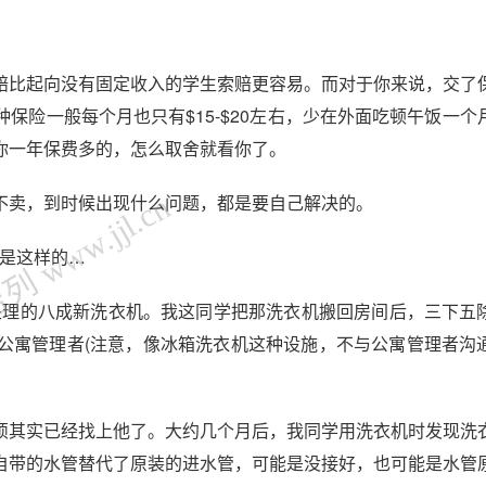
赔比起向没有固定收入的学生索赔更容易。而对于你来说，交了
保险一般每个月也只有$15-$20左右，少在外面吃顿午饭一个
你一年保费多的，怎么取舍就看你了。
 www.jjl.cn
不卖，到时候出现什么问题，都是要自己解决的。
事情是这样的…
处理的八成新洗衣机。我这同学把那洗衣机搬回房间后，三下五
公寓管理者(注意，像冰箱洗衣机这种设施，不与公寓管理者沟
烦其实已经找上他了。大约几个月后，我同学用洗衣机时发现洗
自带的水管替代了原装的进水管，可能是没接好，也可能是水管