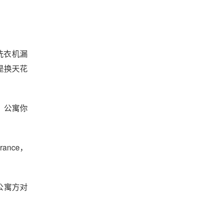
洗衣机漏
是换天花
，公寓你
ance，
，公寓方对