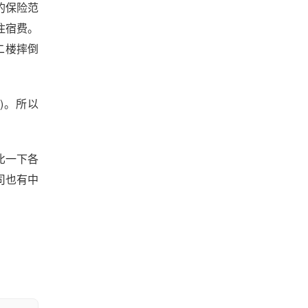
体的保险范
的住宿费。
从二楼摔倒
)。所以
对比一下各
司也有中