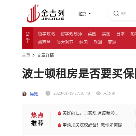
北京
留学攻略
留学规划师
英国
美国
日本
加
留
学
新西兰
澳大利亚
韩国
欧洲
亚洲
首页
文章详情
波士顿租房是否要买保
2020-01-19 17:10:49
人浏览
吴耀
美好向往，11实现 月度精彩...
申请顶尖院校必备！教你如何提...