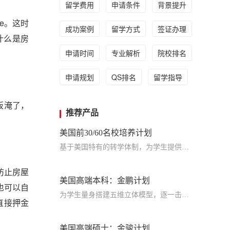
留学费用
申请条件
背景提升
ce。这时
成功案例
留学方式
签证办理
什么是房
申请时间
专业解析
院校排名
申请规划
QS排名
留学指导
板淹了，
推荐产品
美国前30/60名校培养计划
基于美国特有的转学体制，为学生提供包括学术、领导力、职业等在内的长时段服务，让学生既获得名校录取，又有读完名校的实力
了防止房屋
美国高端本科：金鹏计划
也可以自
为学生量身搭建五维立体模型，逐一击破痛点，致力于提高美国TOP30本科录取成功率
直接押金
美国高端硕士：金骏计划