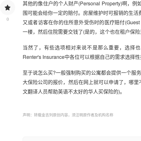
其他的像住户的个人财产(Personal Proper
围可能会给你一定的赔付。房屋维护时可报销的生活费用(L
0
又或者访客在你的住所意外受伤时的医疗赔付(Guest Mei
一楼，然后住院需要交钱了(是的，这个也在租户保险里)……也
当然了，有些选项相对来说不是那么重要，选择也
Renter's Insurance中各位可以根据自己的需求选择
至于说怎么买?一般强制购买的公寓都会提供一个服务商供你选择
大保险公司的报价，然后在网上就可以申请了，哪里不会g
文翻译人员帮助英语不太好的华人买保险的)。
声明：转载金吉列原创内容，须注明原作者及机构名称