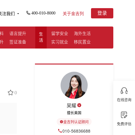
登录
400-010-8000
关注我们
关于金吉列
料
语言提升
留学安全
海外生活
生
活
升
签证准备
实习就业
移民置业
0
在线咨询
吴耀
擅长美国
金吉列认证顾问
免费评估
010-56836688