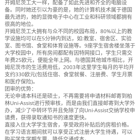
开姆尼茨工大一样，配备了如此先进和齐全的电脑设
备。同时她还引以为豪的是，她的计算机技术属于德国
最先进的，她的显微电子中心在工业和科研领域都拥有
很高的地位。
开姆尼茨工大拥有与众不同的校园布局，80%以上的教
学设施均可以在5分钟内到达，如:教室、宿舍区、实验
室、图书馆、食堂和体育设施等。9座学生宿舍楼坐落于
大学校园中，所有房间都配有因特网接口，学生只需交
年费25欧元，便能全年上网。与德国其他城市相比，开
姆尼茨市的生活费用低，2003年这里学生每月的平均开
支约330欧元(包括住宿、食堂就餐、注册费、学生月票
和医疗保险)。
团审的优势：
无论申请本科还是硕士，不再需要将申请材料邮寄到柏
林Uni-Assist进行预审核，而是由我们直接邮寄到大学外
办，减少了中转环节并且免除了向Uni-Assist交纳学校申
请费，获得录取通知书的速度更快。
直接入住大学学生宿舍，享受政府补贴后的房租价格。
在学习语言期间就可以享受正式注册大学生待遇，可以
购买学生学期车票，降低交通成本。