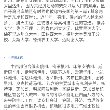
斯州、路易斯安那州、密西西比州、阿拉巴马州以及佛
罗里达州。 因为其经济活动的繁荣以及人口的聚集，墨
西哥湾沿岸地区有时候也被称为美国的第三岸 ( 其余两
岸是东岸和西岸 ) 。近些年，德州、佛州的华人越来越
多了，航天工程、生物技术等高科技专业的首选。 推荐
大学：佐治亚理工、阿肯色州立大学、佛罗里达大学、
佛罗里达州立大学、田纳西大学、德州大学奥斯丁分
校、莱斯大学、德州农工大学、迈阿密大学。
5．中西部地区
中西部包含俄亥俄州、密歇根州、印第安纳州、威
斯康辛州、伊利诺伊州、明尼苏达州、爱荷华州、北达
科他州、南达科他州、堪萨斯州、内布拉斯加州、密苏
里州、奥克拉荷马州。 包含的主要城市有克利夫兰、底
特律、芝加哥、明尼阿波利斯、圣路易斯。芝加哥是该
地区有名的大城市，寒冷的冬季不能阻止四面八方的人
来金融中心工作，读商科会计，金融、经济、管理等专
业的学生会有很多机会。该地区很多地方气候比较独