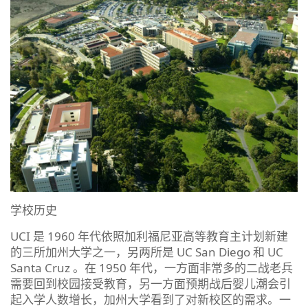
学校历史
UCI 是 1960 年代依照加利福尼亚高等教育主计划新建
的三所加州大学之一，另两所是 UC San Diego 和 UC
Santa Cruz 。在 1950 年代，一方面非常多的二战老兵
需要回到校园接受教育，另一方面预期战后婴儿潮会引
起入学人数增长，加州大学看到了对新校区的需求。一