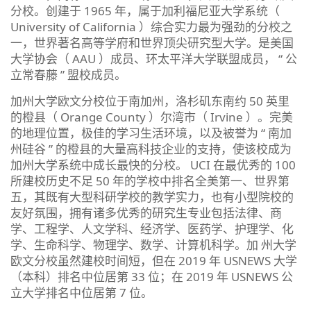
分校。创建于 1965 年，属于加利福尼亚大学系统（
University of California ）综合实力最为强劲的分校之
一，世界著名高等学府和世界顶尖研究型大学。是美国
大学协会（ AAU ）成员、环太平洋大学联盟成员， “ 公
立常春藤 ” 盟校成员。
加州大学欧文分校位于南加州，洛杉矶东南约 50 英里
的橙县（ Orange County ）尔湾市（ Irvine ）。完美
的地理位置，极佳的学习生活环境，以及被誉为 “ 南加
州硅谷 ” 的橙县的大量高科技企业的支持，使该校成为
加州大学系统中成长最快的分校。 UCI 在最优秀的 100
所建校历史不足 50 年的学校中排名全美第一、世界第
五，其既有大型科研学校的教学实力，也有小型院校的
友好氛围，拥有诸多优秀的研究生专业包括法律、商
学、工程学、人文学科、经济学、医药学、护理学、化
学、生命科学、物理学、数学、计算机科学。加 州大学
欧文分校虽然建校时间短，但在
2019 年 USNEWS 大学
（本科）排名中位居第 33 位
；在
2019 年 USNEWS 公
立大学排名中位居第 7 位。