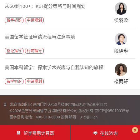
从60到100+：KET提分策略与时间规划
侯羽柔
留学初识
申请规划
美国留学签证申请流程与注意事项
段伊琳
签证指导
行前指导
美国本科留学：探索学术兴趣与自我认知的旅程
楼雨轩
留学初识
申请规划
北京市朝阳区建国门外大街8号楼IFC国际财源中心B座15层
©2026金吉列出国留学咨询服务有限公司 版权所有 京ICP备05010035号
留学咨询电话：400-010-8000 投诉邮箱：315@jjl.cn
3
留学费用计算器
在线咨询