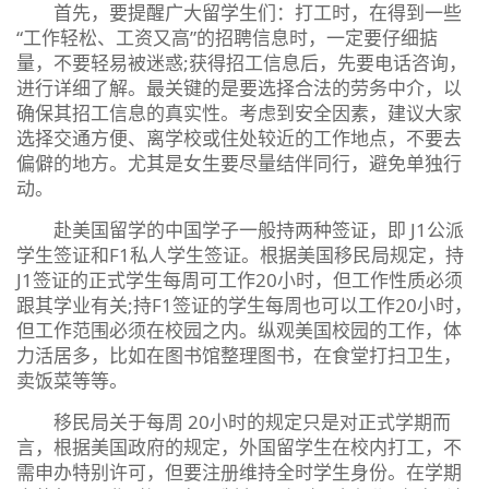
首先，要提醒广大留学生们：打工时，在得到一些
“工作轻松、工资又高”的招聘信息时，一定要仔细掂
量，不要轻易被迷惑;获得招工信息后，先要电话咨询，
进行详细了解。最关键的是要选择合法的劳务中介，以
确保其招工信息的真实性。考虑到安全因素，建议大家
选择交通方便、离学校或住处较近的工作地点，不要去
偏僻的地方。尤其是女生要尽量结伴同行，避免单独行
动。
赴美国留学的中国学子一般持两种签证，即 J1公派
学生签证和F1私人学生签证。根据美国移民局规定，持
J1签证的正式学生每周可工作20小时，但工作性质必须
跟其学业有关;持F1签证的学生每周也可以工作20小时，
但工作范围必须在校园之内。纵观美国校园的工作，体
力活居多，比如在图书馆整理图书，在食堂打扫卫生，
卖饭菜等等。
移民局关于每周 20小时的规定只是对正式学期而
言，根据美国政府的规定，外国留学生在校内打工，不
需申办特别许可，但要注册维持全时学生身份。在学期