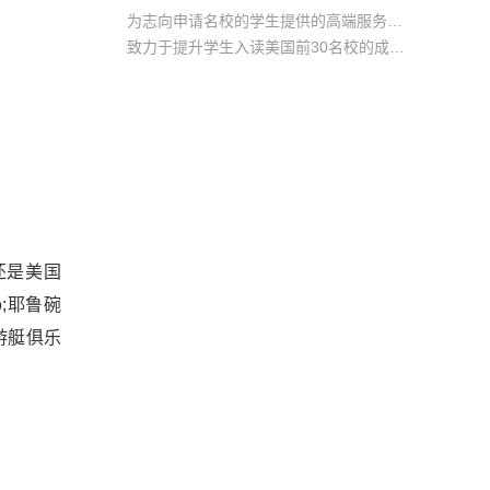
为志向申请名校的学生提供的高端服务产品
致力于提升学生入读美国前30名校的成功率
产品中涵盖背景提升项目基金，学生可根据自身背景任意选择海内/外科研与职场提升等项目
还是美国
;耶鲁碗
n游艇俱乐