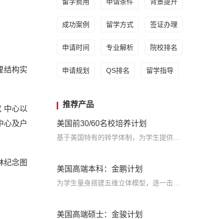
留学费用
申请条件
背景提升
成功案例
留学方式
签证办理
申请时间
专业解析
院校排名
理结构实
申请规划
QS排名
留学指导
推荐产品
 中心以
中心及户
美国前30/60名校培养计划
基于美国特有的转学体制，为学生提供包括学术、领导力、职业等在内的长时段服务，让学生既获得名校录取，又有读完名校的实力
林纪念图
美国高端本科：金鹏计划
为学生量身搭建五维立体模型，逐一击破痛点，致力于提高美国TOP30本科录取成功率
美国高端硕士：金骏计划