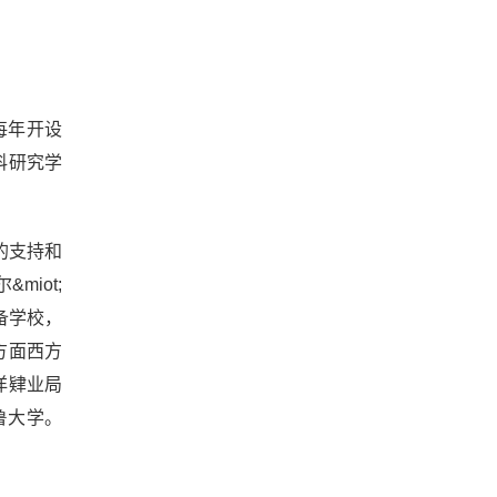
每年开设
科研究学
的支持和
iot;
预备学校，
方面西方
洋肄业局
耶鲁大学。