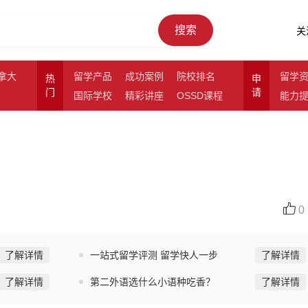
搜索
关
拿大
留学产品
成功案例
院校排名
留学
热
申
门
请
国际学校
精彩讲座
OSSD课程
能力
0
了解详情
一站式留学评测 留学快人一步
了解详情
了解详情
第二外语选什么小语种吃香？
了解详情