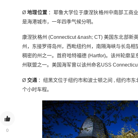
Ø
地理位置
：耶鲁大学位于康涅狄格州中南部工商业
是海港城市，一年四季气候分明。
康涅狄格州 (Connecticut &nash; CT)
州，东接罗得岛州，西毗纽约州，南隔海峡与长岛相望。面
稠密的州之一。首府哈特福德 (Hartfor)。该州轮
州联盟之一。美国海军曾以该州命名USS Connectic
Ø
交通
：纽黑文位于纽约市和波士顿之间 , 纽约市
个小时车程。
0