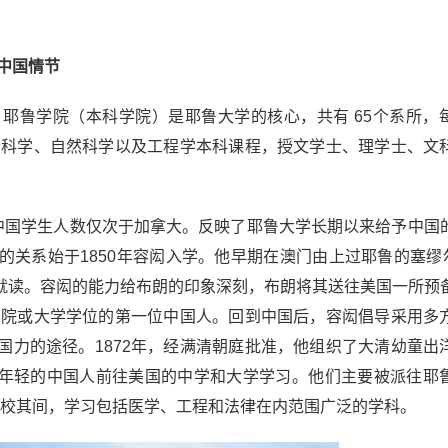
中国情节
耶鲁学院（本科学院）是耶鲁大学的核心，共有 65个系所，
社会科学、自然科学以及工程学本科课程，授文学士、理学士、文
，中国学生人数仅次于加拿大。反映了耶鲁大学长期以来给予中国
系始于1850年容闳入学。他早期在澳门由上过耶鲁的塞缪尔&m
own)办的学校就读。容闳的能力给布朗的印象深刻，布朗将其送往美国一所
国学院或大学学位的第一位中国人。回到中国后，容闳倡导采用多
国力的途径。1872年，经满清朝庭批准，他组织了大清幼童出
该组织派遣了数百名年轻的中国人前往美国的中学和大学学习。他们主要被派往
。在校其间，学习包括医学、工程和法律在内范围广泛的学科。