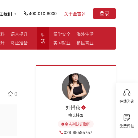
登录
400-010-8000
注我们
关于金吉列
资料
语言提升
留学安全
海外生活
生
活
提升
签证准备
实习就业
移民置业
0
在线咨询
刘惜秋
擅长韩国
金吉列认证顾问
免费评估
028-85595757