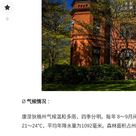
0
Ø
气候情况
：
康涅狄格州气候温和多雨，四季分明。每年 8～9
21～24℃，平均年降水量为1092毫米。森林面积占