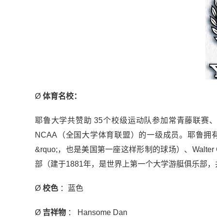
Ø
体育名校：
耶鲁大学共赞助 35个校级运动队参加常青藤联赛
NCAA（全国大学体育联盟）的一级成员。耶鲁拥有
&rquo;，也是美国第一座这样形制的球场）、Walter Cam
部（建于1881年，是世界上第一个大学游艇俱乐部
Ø
校色
：蓝色
Ø
吉祥物
： Hansome Dan