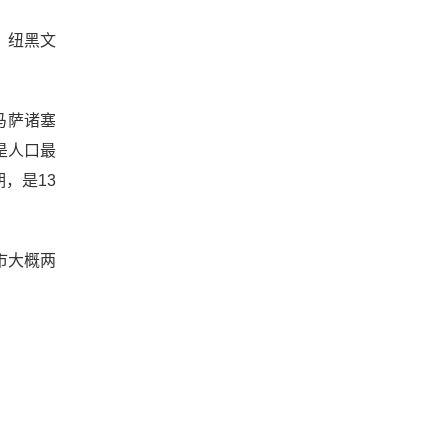
。纽黑文
界马萨诸塞
是人口最
期，是13
市大概两