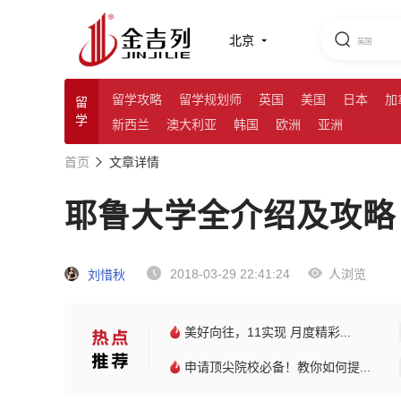
北京
留学攻略
留学规划师
英国
美国
日本
加
留
学
新西兰
澳大利亚
韩国
欧洲
亚洲
首页
文章详情
耶鲁大学全介绍及攻略
2018-03-29 22:41:24
人浏览
刘惜秋
美好向往，11实现 月度精彩...
申请顶尖院校必备！教你如何提...