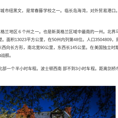
城市纽黑文，是常春藤学校之一。临长岛海湾，对外贸易港口
 美国东北部新英格兰地区６个州之一。也是新英格兰区域中最南的一州。北
积13023平方公里，在50州内列第48位。人口3504809，
廓呈东西向长方形，南北宽90公里，东西长145公里。在美国独立时
ut战舰。
东北部一个半小时车程。波士顿西南 部不到3小时车程。距离剑桥