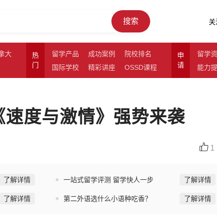
搜索
关
拿大
留学产品
成功案例
院校排名
留学
热
申
门
请
国际学校
精彩讲座
OSSD课程
能力
》《速度与激情》强势来袭
1
了解详情
一站式留学评测 留学快人一步
了解详情
了解详情
第二外语选什么小语种吃香？
了解详情