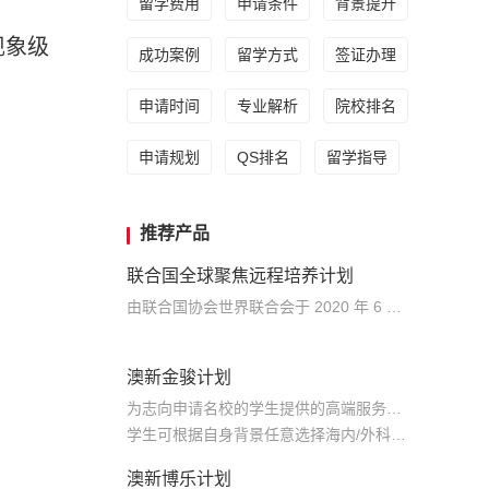
留学费用
申请条件
背景提升
现象级
成功案例
留学方式
签证办理
申请时间
专业解析
院校排名
申请规划
QS排名
留学指导
推荐产品
联合国全球聚焦远程培养计划
由联合国协会世界联合会于 2020 年 6 月官方发起的正式外事外交+交叉学科教育项目（线上），是全球三大联合国国际组织青年发展项目之一 面向中国、美国、瑞士、丹麦、希腊、韩国等 10 余个成员国发起选拔，组成国家级代表队赴联合国受训
澳新金骏计划
为志向申请名校的学生提供的高端服务产品
学生可根据自身背景任意选择海内/外科研与职场提升等项目
澳新博乐计划