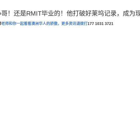
哥！还是RMIT毕业的！他打破好莱坞记录，成为
师
老师和你一起看看澳洲华人的骄傲，更多资讯请拨打
177 1031 3721