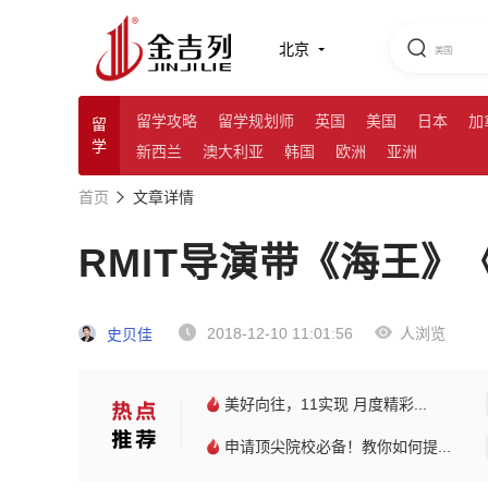
北京
留学攻略
留学规划师
英国
美国
日本
加
留
学
新西兰
澳大利亚
韩国
欧洲
亚洲
首页
文章详情
RMIT导演带《海王
2018-12-10 11:01:56
人浏览
史贝佳
美好向往，11实现 月度精彩...
申请顶尖院校必备！教你如何提...