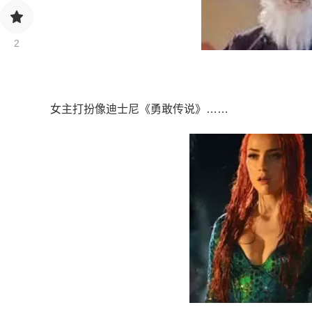
2
女主打扮像迪士尼《勇敢传说》……