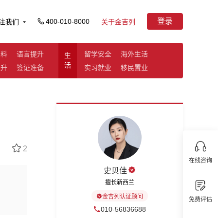
登录
400-010-8000
注我们
关于金吉列
资料
语言提升
留学安全
海外生活
生
活
提升
签证准备
实习就业
移民置业
2
在线咨询
史贝佳
擅长新西兰
金吉列认证顾问
免费评估
010-56836688