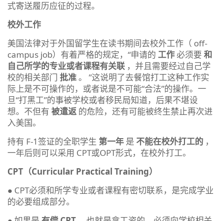
式寄送履历应征的过程。
校外工作
美国法律对于外国留学生在读书期间去校外工作（ off-
campus job）有着严格的规定，“申请的
工作
必须要
和
自己所学的专业或者课程有关联
，并且需要经过自己学
校的相关部门
批准
。 ”这说明了去餐馆打工这种工作实
际上是不可操作的，或者说是不可能“合法”的操作。一
旦“打黑工”的事被学校或者移民局知道，后果不堪设
想。不但有
被遣返
的危险，还有可能被终生禁止再次进
入美国。
持有 F-1签证的全职学生
第一年
是
不能在校外打工的
，
一年后则可以采用 CPT或OPT形式，在校外打工。
CPT（Curricular Practical Training）
● CPT必须和所学专业或者课程有密切联系，是完成学业
的必要组成部分。
● 如果是
有偿 CPT
，也就是拿工资的，必须向学校相关