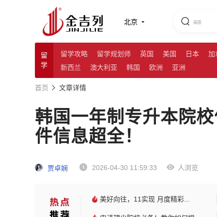
北京
留学攻略
留学规划师
英国
美国
日本
加
留
学
新西兰
澳大利亚
韩国
欧洲
亚洲
首页
文章详情
韩国一年制专升本院校
件信息超全！
2026-04-30 11:59:33
人浏览
贾卓娴
美好向往，11实现 月度精彩...