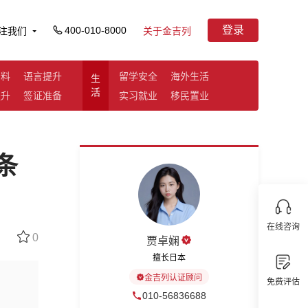
登录
400-010-8000
注我们
关于金吉列
资料
语言提升
留学安全
海外生活
生
活
提升
签证准备
实习就业
移民置业
条
在线咨询
0
贾卓娴
擅长日本
金吉列认证顾问
免费评估
010-56836688