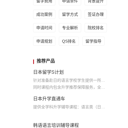
留学费用
申请条件
背景提升
成功案例
留学方式
签证办理
申请时间
专业解析
院校排名
申请规划
QS排名
留学指导
推荐产品
日本留学S计划
针对准备赴日的语言学校学生提供一所语言学校申请的全程服务及配套的本科升学辅导课程服务
同时课程内包含升学推荐保障服务，全力保障学生升学
日本升学直通车
提供全学科升学辅导课程：语言类（日语，英语），学部文科理科，大学院文科理科，美术，音乐，建筑；学部升学课程 留考类，校内考，日语N5-N1，英语基础课，托福，托业；全年课程安排 留考课，大学院专业课程
韩语语言培训辅导课程