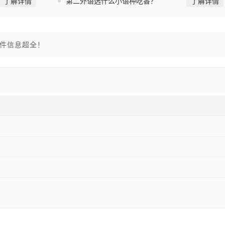
了解详情
第二外语选什么小语种吃香？
了解详情
件信息超全！