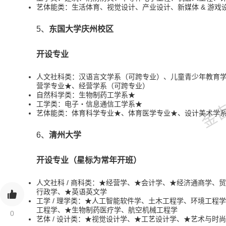
艺体能类：生活体育、视觉设计、产业设计、新媒体 & 游戏
5、
东国大学庆州校区
开设专业
金吉列
人文社科类：汉语言文学系（可跨专业）、儿童青少年教育
营学专业★、经营学系（可跨专业）
自然科学类：生物制药工学系★
工学类：电子・信息通信工学系★
艺体能类：体育科学专业★、体育医学专业★、设计美术学
6、
清州大学
开设专业（星标为常年开班）
人文社科 / 商科类：★经营学、★会计学、★经济通商学
行政学、★英语英文学
工学 / 理学类：★人工智能软件学、土木工程学、环境工
工程学、★生物制药医疗学、航空机械工程学
0
艺体 / 设计类：★视觉设计学、★工艺设计学、★艺术与