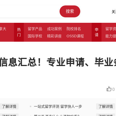
搜索
关
拿大
留学产品
成功案例
院校排名
留学
热
申
门
请
国际学校
精彩讲座
OSSD课程
能力
信息汇总！专业申请、毕业
0
了解详情
一站式留学评测 留学快人一步
了解详情