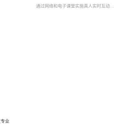
通过网络和电子课堂实施真人实时互动教学，打破了传统教育的时空限制，突破了优秀教师资源的地域限制，让学生随时随地就能与名师交流学习，真正帮助学生快速提升考核要求
童专业