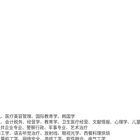
机、医疗美容管理、国际教育学、韩国学
息、会计税务、经营学、教育学、卫生医疗经营、文献情报、心理学、儿
公共企业专业、警察行政、军事专业、艺术治疗
药工学、语言听觉治疗、放射线、眼视光学、西餐料理烘焙
计算机工学、网络安全、游戏工学、软件融合、电气工学