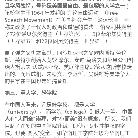
且学风独特，号称是美国最自由、最包容的大学之一
；
该校学生于1964 年发起的“言论自由运动” （Free
Speech Movement）在美国社会产生了深远影响，号
称是改变了一代人对政治和道德的看法。 伯克利共走出
了72位诺贝尔奖得主（世界第六）、13位菲尔兹奖得主
（世界第五）和22位图灵奖得主（世界第一）。
原子弹之父奥本海默，回旋加速器之父欧内斯特·劳伦
斯、英特尔创始人戈登·摩尔、安迪·葛洛夫和苹果公司创
始人斯蒂夫·沃兹尼亚克、美联储主席耶伦从这所学校走
出的。而丘成桐、朱棣文、李远哲、吴健雄等美籍华人
的名字在中国也是妇孺皆知。
第三、重大学、轻学院
在中国人看来，凡是好学校， 都是大学
（university）， 而学院（college）则低人一等。
中国
人有“大而全”崇拜，对“小而美”没有概念。
所以，我们
目睹了许多的中国学院升级。即使是专业性很强的学
院，也要“变大”变全。 如华南理工学院升级为华南理工