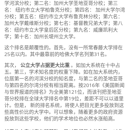
学河滨分校；第二名：加州大学圣地亚哥分校；第三
名： 纽约市立大学柏鲁克分校；第四名： 加州大学尔湾
分校；第五名：纽约市立大学布鲁克林分校；第六名：
加州大学戴维斯分校；第七名：基督教兄弟大学；第八
名：纽约市立大学皇后区分校；第九名：威廉凯利大
学；第十名：加州长堤州立大学。
这个排名是颠覆性的。首先，没有一所常春藤大学排在
25名以内。其中最靠前的哈佛大学名列第31名。
其次，
公立大学占据更大比重
。如加大系统在十中占
五。第三，学术知名度的权重下降。如在加大系统内，
位居第一名的河滨分校的知名度，与第二名的圣地亚哥
与第四名的尔湾分校有相当距离。按2016年《美国新闻
与世界报道的排名》为全美第121位，而该刊把圣地亚
哥分校排在全球大学排名中第19位，差距不可以以道里
计。但是， 新的排名系统，将使人把目光更多投放到这
些高性价比的大学中。可以想象，随着更多的政府资源
投放到这些学校，他们的学术地位也必然水涨船高。