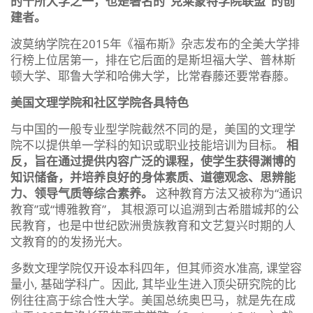
的十所大学之一，也是著名的“克莱蒙特学院联盟”的创
建者。
波莫纳学院在2015年《福布斯》杂志发布的全美大学排
行榜上位居第一，排在它后面的是斯坦福大学、普林斯
顿大学、耶鲁大学和哈佛大学，比常春藤还要常春藤。
美国文理学院和社区学院各具特色
与中国的一般专业型学院截然不同的是，美国的文理学
院不以提供单一学科的知识或职业技能培训为目标。
相
反，旨在通过提供内容广泛的课程，使学生获得渊博的
知识储备，并培养良好的身体素质、道德观念、思辨能
力、领导气质等综合素养。
这种教育方法又被称为“通识
教育”或“博雅教育”， 其根源可以追溯到古希腊城邦的公
民教育，也是中世纪欧洲贵族教育和文艺复兴时期的人
文教育的的发扬光大。
多数文理学院仅开设本科四年，但其师资水准高, 课堂容
量小, 基础学科广。因此, 其毕业生进入顶尖研究院的比
例往往高于综合性大学。美国总统奥巴马，就是先在成