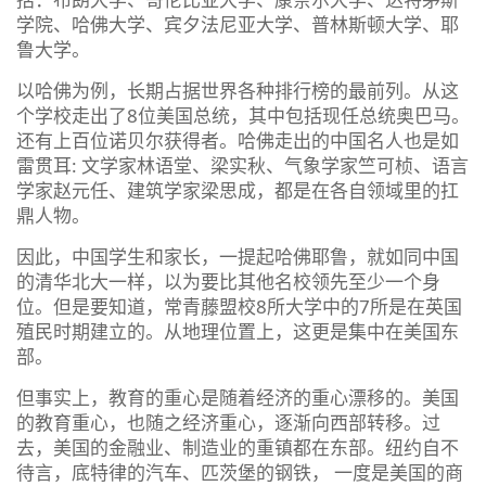
学院、哈佛大学、宾夕法尼亚大学、普林斯顿大学、耶
鲁大学。
以哈佛为例，长期占据世界各种排行榜的最前列。从这
个学校走出了8位美国总统，其中包括现任总统奥巴马。
还有上百位诺贝尔获得者。哈佛走出的中国名人也是如
雷贯耳: 文学家林语堂、梁实秋、气象学家竺可桢、语言
学家赵元任、建筑学家梁思成，都是在各自领域里的扛
鼎人物。
因此，中国学生和家长，一提起哈佛耶鲁，就如同中国
的清华北大一样，以为要比其他名校领先至少一个身
位。但是要知道，常青藤盟校8所大学中的7所是在英国
殖民时期建立的。从地理位置上，这更是集中在美国东
部。
但事实上，教育的重心是随着经济的重心漂移的。美国
的教育重心，也随之经济重心，逐渐向西部转移。过
去，美国的金融业、制造业的重镇都在东部。纽约自不
待言，底特律的汽车、匹茨堡的钢铁， 一度是美国的商