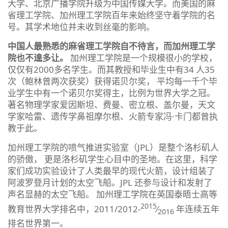
大学、北京广播学院升级为中国传媒大学。而美国的麻
省理工学院、加州理工学院百年来始终坚守着学院的名
号。其学术地位并未收到丝毫的影响。
中国人最熟悉的麻省理工学院自不待言，而加州理工学
院也不遑多让。
加州理工学院是一个规模很小的学校，
仅仅有2000多名学生。而其教授和毕业生中有34 人35
次（鲍林曾两次获奖）获得诺贝尔奖， 平均每一千个毕
业学生中有一个诺贝尔奖得主，比例为世界大学之冠。
著名物理学家爱因斯坦、费曼、密立根、盖尔曼，天文
学家哈雷、遗传学鼻祖摩尔根、火箭专家冯·卡门都曾执
教于此。
加州理工学院的喷气推进实验室（JPL）是整个洛杉矶人
的骄傲， 更是洛杉矶学生心目中的圣地。在这里，科学
家们成功实验设计了人类最早的现代火箭，设计组装了
阿波罗登月计划的太空飞船。JPL 还参与设计和发射了
声名显赫的太空飞船。 加州理工学院在英国泰晤士高等
2015
教育世界大学排名中，2011/2012-
⁄
年连续五年
2016
排名世界第一。