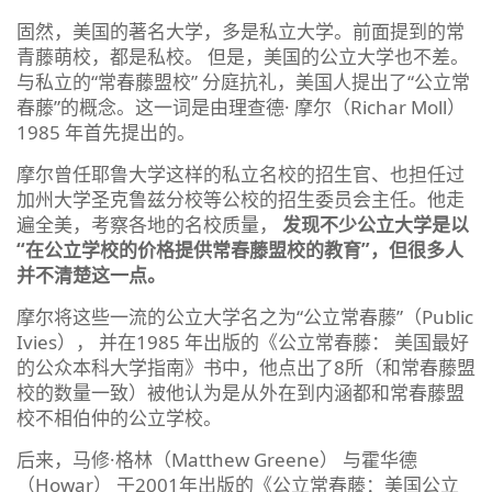
固然，美国的著名大学，多是私立大学。前面提到的常
青藤萌校，都是私校。 但是，美国的公立大学也不差。
与私立的“常春藤盟校” 分庭抗礼，美国人提出了“公立常
春藤”的概念。这一词是由理查德· 摩尔（Richar Moll）
1985 年首先提出的。
摩尔曾任耶鲁大学这样的私立名校的招生官、也担任过
加州大学圣克鲁兹分校等公校的招生委员会主任。他走
遍全美，考察各地的名校质量，
发现不少公立大学是以
“在公立学校的价格提供常春藤盟校的教育”，但很多人
并不清楚这一点。
摩尔将这些一流的公立大学名之为“公立常春藤”（Public
Ivies）， 并在1985 年出版的《公立常春藤： 美国最好
的公众本科大学指南》书中，他点出了8所（和常春藤盟
校的数量一致）被他认为是从外在到内涵都和常春藤盟
校不相伯仲的公立学校。
后来，马修·格林（Matthew Greene） 与霍华德
（Howar） 于2001年出版的《公立常春藤：美国公立