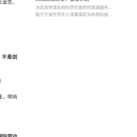
去面签，
为志向申请名校的学生提供的高端服务产品
致力于提升学生入读美国前30名校的成功率
产品中涵盖背景提升项目基金，学生可根据自身背景任意选择海内/外科研与职场提升等项目
，不是剑
！
元
，嗯呐
国际劳动