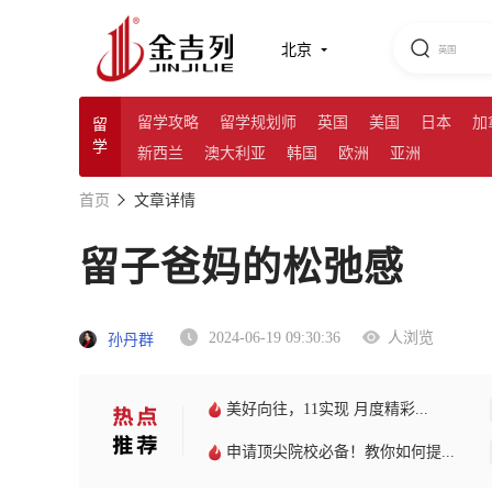
北京
留学攻略
留学规划师
英国
美国
日本
加
留
学
新西兰
澳大利亚
韩国
欧洲
亚洲
首页
文章详情
留子爸妈的松弛感
2024-06-19 09:30:36
人浏览
孙丹群
美好向往，11实现 月度精彩...
申请顶尖院校必备！教你如何提...