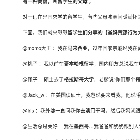
有一种离谱，叫留学生的父母
。
对于远在异国求学的留学生，有些父母嘘寒问暖满怀
下面，我们就来瞅瞅
留学生们分享的【爸妈荒谬行为
@momo大王 ：我在
马来西亚
，过年回家亲戚说我在
@桃子 ：我以前在
哥本哈根
留学，国内朋友总说我在
@佩子 ：硕士去了
格拉斯哥大学
，老爹说“你们那个
@Jack_w ：在
美国
读硕士，我爸说要来看我，他说“
@Iris ：我外婆一直问我你
去澳门干吗
，然后我妈就
@生活总是美好 ：我在
墨西哥
…我爸爸和奶奶跟别人