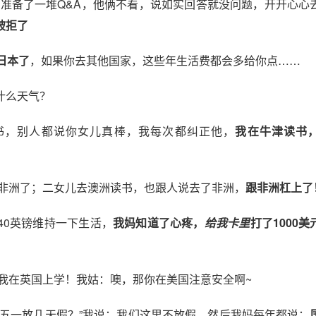
们准备了一堆Q&A，他俩不看，说如实回答就没问题，开开心心
被拒了
日本了
，如果你去其他国家，这些年生活费都会多给你点……
什么天气？
书，别人都说你女儿真棒，我每次都纠正他，
我在牛津读书
到非洲了；二女儿去澳洲读书，也跟人说去了非洲，
跟非洲杠上了
子赚40英镑维持一下生活，
我妈知道了心疼，
给我卡里
打了1000美
我在英国上学！我姑：噢，那你在美国注意安全啊~
们五一放几天假？”我说：我们这里不放假。然后我妈每年都说：