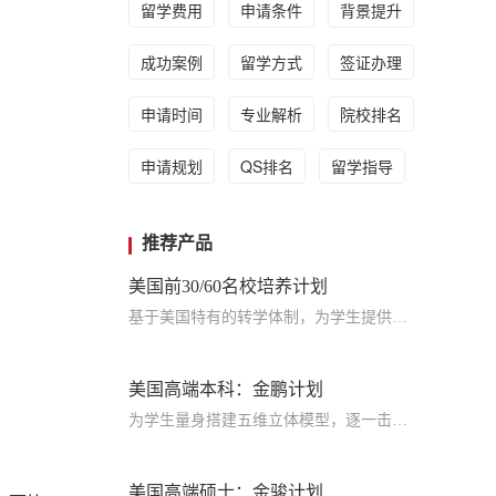
留学费用
申请条件
背景提升
成功案例
留学方式
签证办理
申请时间
专业解析
院校排名
申请规划
QS排名
留学指导
推荐产品
美国前30/60名校培养计划
基于美国特有的转学体制，为学生提供包括学术、领导力、职业等在内的长时段服务，让学生既获得名校录取，又有读完名校的实力
美国高端本科：金鹏计划
为学生量身搭建五维立体模型，逐一击破痛点，致力于提高美国TOP30本科录取成功率
美国高端硕士：金骏计划