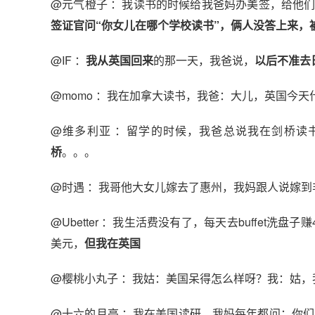
@元气橙子 ：我读书的时候给我爸妈办美签，给他
签证官问“你女儿在哪个学校读书”，俩人没答上来，
@IF ：
我从英国回来
的那一天，我爸说，
以后不准去
@momo ：我在加拿大读书，我爸：大儿，英国今天
@维多利亚 ：留学的时候，我爸总说我在剑桥读
桥
。。。
@时遇 ：我哥他大女儿嫁去了惠州，我妈跟人说嫁
@Ubetter ：我生活费没有了，每天去buffet洗盘
美元，
但我在英国
@樱桃小丸子 ：我姑：美国呆得怎么样呀？我：姑，
@十六的月亮 ：我在美国读研，我妈每年都问：你