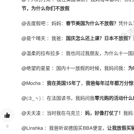
金吉列
节，为什么你们不放假
@去度假吧 ：妈妈：
春节美国为什么不放假？
凭什么
@是个晴天 ：我爸：
国庆怎么还上课？日本不放假？
@温柔的拉布拉多 ：我也问过我朋友，为什么十一
@绝望的星星 ：国内十一放假的时候，我妈问我：
为
@Mocha ：
我在英国15年了
，
我爸每年过年都万分惊
@(:3_ヽ) ：在法国读书，我妈问我
零元购的活动什么
@夭夭凌 ：当时我在乌克兰：
妈，好像打仗了！
我妈
0
@Linshka ：我爸听说德国买BBA便宜，
让我放假买