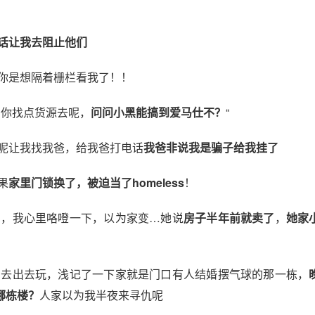
话让我去阻止他们
你是想隔着栅栏看我了！！
，你找点货源去呢，
问问小黑能搞到爱马仕不？
“
将呢让我找我爸，给我爸打电话
我爸非说我是骗子给我挂了
果
家里门锁换了，被迫当了homeless
！
门，我心里咯噔一下，以为家变…她说
房子半年前就卖了
，
她家
叫去出去玩，浅记了一下家就是门口有人结婚摆气球的那一栋，
哪栋楼？
人家以为我半夜来寻仇呢