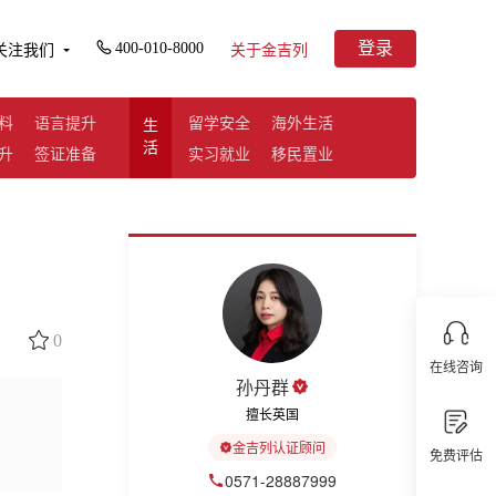
登录
400-010-8000
关注我们
关于金吉列
料
语言提升
留学安全
海外生活
生
活
升
签证准备
实习就业
移民置业
0
在线咨询
孙丹群
擅长英国
金吉列认证顾问
免费评估
0571-28887999