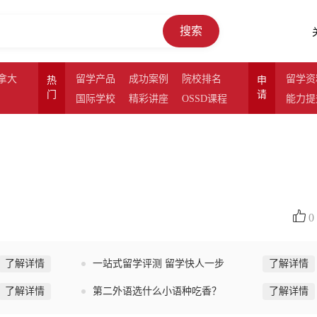
搜索
拿大
留学产品
成功案例
院校排名
留学资
热
申
门
请
国际学校
精彩讲座
OSSD课程
能力提
0
了解详情
一站式留学评测 留学快人一步
了解详情
了解详情
第二外语选什么小语种吃香？
了解详情