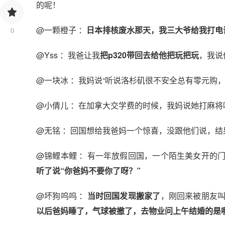
的呢！
@一颗橙子 ：
日本排核废水那天，我三大爷给我打电
0
@Yss ：我爸让我
把p320带回去给他把玩把玩
，我说
@一块冰 ：我妈说“听说洛杉矶很不安全总有零元购
@小倩儿 ：在加拿大交学费的时候，我妈说她打麻
@无铭 ：回国想给我爸妈一个惊喜，没跟他们说，结
@锦鲤本鲤 ：有一年放假回国，一个陌生美女开的
听了说
“你爸妈不要你了呀？”
@坏狗呜呜 ：
当时回国发现搬家了
，刚回来被朋友
以后爸妈睡了，气球被撤了，去物业问上午结婚的是