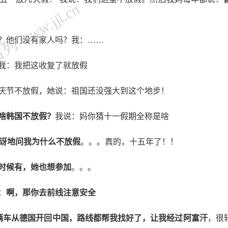
 www.jjl.cn
？他们没有家人吗？我：……
我：我把这收复了就放假
国庆节不放假，她说：祖国还没强大到这个地步！
啥韩国不放假？
我说：妈你猜十一假期全称是啥
讶地问我
为什么不放假
。。。真的，十五年了！！
时候有，她也想参加
。。。
：
啊，那你去前线注意安全
辆车从德国开回中国
，路线都帮我找好了，让我经过阿富汗
，很