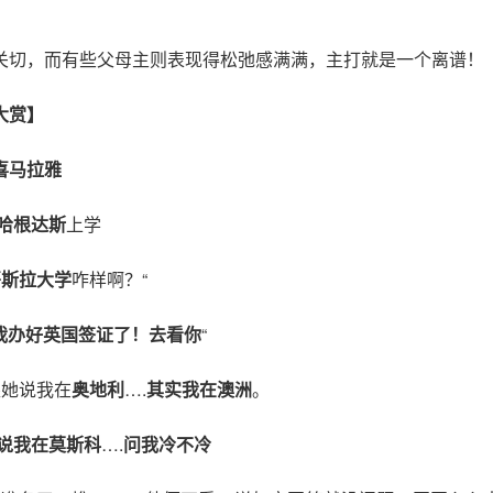
关切，而有些父母主则表现得松弛感满满，主打就是一个离谱！
大赏】
喜马拉雅
哈根达斯
上学
哥斯拉大学
咋样啊？“
我办好英国签证了！去看你
“
跟她说我在
奥地利
….
其实我在澳洲
。
说我在莫斯科
….
问我冷不冷