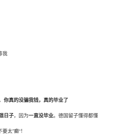
等我
，
你真的没骗我钱，真的毕业了
混日子
，因为
一直没毕业
。德国留子懂得都懂
要太”癫“！