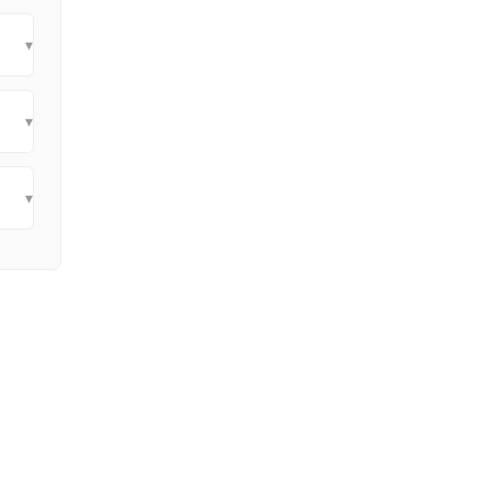
▾
▾
▾