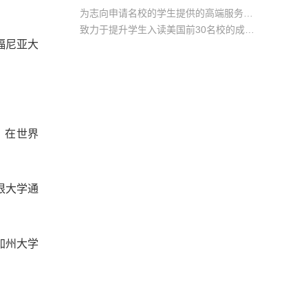
为志向申请名校的学生提供的高端服务产品
致力于提升学生入读美国前30名校的成功率
福尼亚大
产品中涵盖背景提升项目基金，学生可根据自身背景任意选择海内/外科研与职场提升等项目
一，在世界
歇根大学通
加州大学