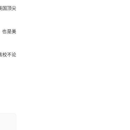
是美国顶尖
一，也是美
该校不论