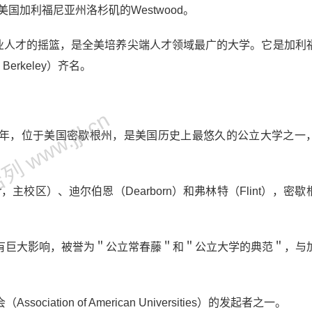
美国加利福尼亚州洛杉矶的Westwood。
专业人才的摇篮，是全美培养尖端人才领域最广的大学。它是加利
rkeley）齐名。
 www.jjl.cn
，创建于1817年，位于美国密歇根州，是美国历史上最悠久的公立大学之
，主校区）、迪尔伯恩（Dearborn）和弗林特（Flint），密
有巨大影响，被誉为＂公立常春藤＂和＂公立大学的典范＂，与
tion of American Universities）的发起者之一。