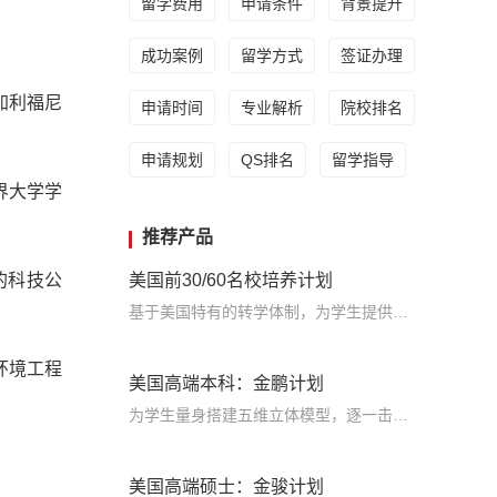
留学费用
申请条件
背景提升
成功案例
留学方式
签证办理
加利福尼
申请时间
专业解析
院校排名
申请规划
QS排名
留学指导
界大学学
推荐产品
的科技公
美国前30/60名校培养计划
基于美国特有的转学体制，为学生提供包括学术、领导力、职业等在内的长时段服务，让学生既获得名校录取，又有读完名校的实力
环境工程
美国高端本科：金鹏计划
为学生量身搭建五维立体模型，逐一击破痛点，致力于提高美国TOP30本科录取成功率
美国高端硕士：金骏计划