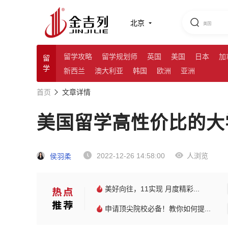
北京
留学攻略
留学规划师
英国
美国
日本
加
留
学
新西兰
澳大利亚
韩国
欧洲
亚洲
首页
文章详情
美国留学高性价比的大
2022-12-26 14:58:00
人浏览
侯羽柔
美好向往，11实现 月度精彩...
申请顶尖院校必备！教你如何提...