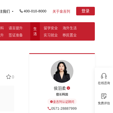
登录
400-010-8000
注我们
关于金吉列
资料
语言提升
留学安全
海外生活
生
活
提升
签证准备
实习就业
移民置业
0
在线咨询
侯羽柔
擅长韩国
金吉列认证顾问
免费评估
0571-28887999