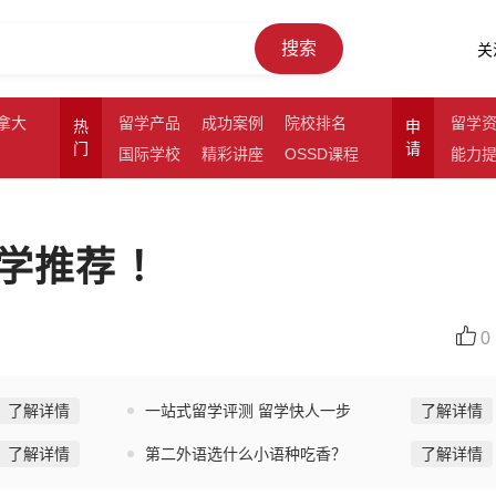
搜索
关
拿大
留学产品
成功案例
院校排名
留学
热
申
门
请
国际学校
精彩讲座
OSSD课程
能力
学推荐 ！
0
了解详情
一站式留学评测 留学快人一步
了解详情
了解详情
第二外语选什么小语种吃香？
了解详情