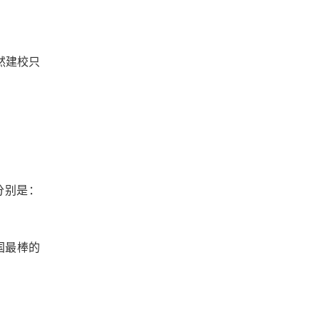
然建校只
分别是：
国最棒的