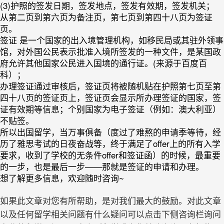
(3)护照的签发日期，签发地点，签发有效期，签发机关；
从第二页到第六页为备注页，第七页到第四十八页为签证
页。
签证 是一个国家的出入境管理机构，如移民局或其驻外领事
馆，对外国公民表示批准入境所签发的一种文件，是某国政
府允许其他国家公民进入国境的通行证。(来源于百度百
科）；
办理签证通过审核后，签证页将被随机贴在护照第七页至第
四十八页的签证页上，签证页会显示所办理签证的国家，签
证有效期等信息；个别国家为电子签证（例如：澳大利亚）
不贴签。
所以出国留学，当万事俱备（度过了难熬的申请季等待，经
历了雅思考试的日夜奋战等，终于满足了offer上的所有入学
要求，收到了学校的无条件offer和签证函）的时候，最重要
的一步，也是最后一步——那就是签证的申请和办理。
想了解更多信息，欢迎随时咨询~
如果此文章对您有所帮助，是对我们最大的鼓励。对此文章
以及任何留学相关问题有什么疑问可以点击下侧咨询栏询问