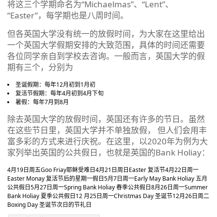
将这三个学期命名为“Michaelmas”、“Lent”、
“Easter”，每学期也是八周时间。
但各英国大学没有统一的放假时间，为大家在这里给出
一个英国大学假期安排的大致范围，具体的时间还需要
各位同学亲自到学校去咨询。一般而言，英国大学的假
期有三个，分别为
圣诞假期：每年12月初到1月初
复活节假期：每年4月初到4月下旬
暑假：每年7月到8月
除去英国大学的放假时间，英国还有许多的节日。虽然
在这些节日里，英国大学并不单独放假， 但人们会用丰
富多彩的方式来进行庆祝。在这里，以2020年为例为大
家列举出英国的公共假日，也就是英国的Bank Holiay：
4月19日
周五
Goo Friay耶稣受难日
4月21日
周日
Easter 复活节
4月22日
周一
Easter Monay 复活节后的星期一假日
5月7日
周一
Early May Bank Holiay 五月
公共假日
5月27日
周一
Spring Bank Holiay 春季公共假日
8月26日
周一
Summer
Bank Holiay 夏季公共假日
12 月25日
周一
Christmas Day 圣诞节
12月26日
周二
Boxing Day 圣诞节次日的节礼日