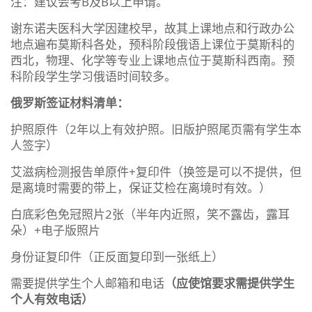
注：建议会考B及B以上申请。
谢东诺夫医科大学因建校早，故其上课地点和行政办公
地点遍布莫斯科各处，预科阶段俄语上课位于莫斯科的
西北，物理、化学等专业上课地点位于莫斯科西南。预
科阶段学生学习俄语时间较多。
俄罗斯签证材料清单
：
护照原件（2年以上有效护照。旧版护照尾页需有学生本
人签字）
艾滋病检测报告单原件+复印件（换签是可以不提供，但
是离境时需要的带上，保证艾检在离境时有效。）
白底彩色免冠照片2张（半年内近照，笑不露齿，露耳
朵）+电子版照片
身份证复印件（正反面复印到一张纸上）
需要提供学生个人邮箱和电话
（应使馆要求需提供学生
个人有效电话）