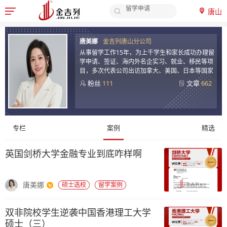
唐山

院校排名
顾
签证办理
申请时间
唐美娜
金吉列唐山分公司
问
从事留学工作15年，为上千学生和家长成功办理留
申请材料
学申请、签证、海内外名企实习、就业、移民等项
案
留学费用
目，多次代表公司出访加拿大、美国、日本等国家
例
粉丝
111
文章
662
-
金
专栏
案例
精选
吉
列
英国剑桥大学金融专业到底咋样啊
留
唐美娜
硕士选校
留学案例
学
双非院校学生逆袭中国香港理工大学
硕士（三）