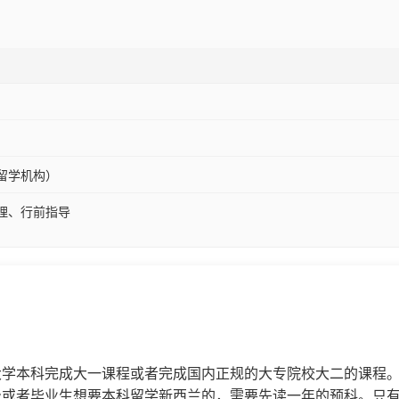
留学机构）
理、行前指导
大学本科完成大一课程或者完成国内正规的大专院校大二的课程
级或者毕业生想要本科留学新西兰的，需要先读一年的预科。只