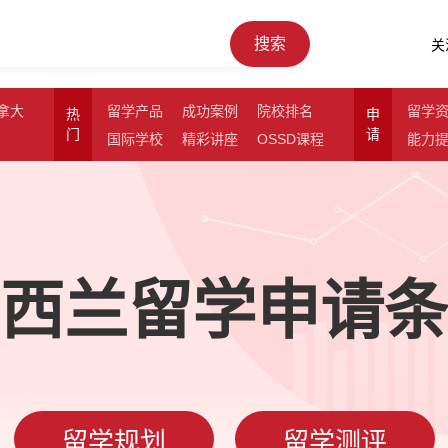
搜索
关
拿大
留学产品
成功案例
院校排名
留学
热
申
门
请
国际学校
精彩讲座
OSSD课程
能力
西兰留学申请条
留学规划
留学测评