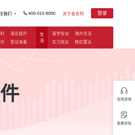
登录
400-010-8000
注我们
关于金吉列
资料
语言提升
留学安全
海外生活
生
活
提升
签证准备
实习就业
移民置业
件
在线咨询
免费评估