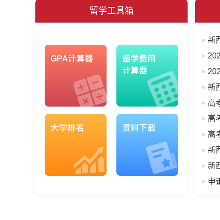
留学工具箱
新
2
2
新
高
高
高
新
新
申