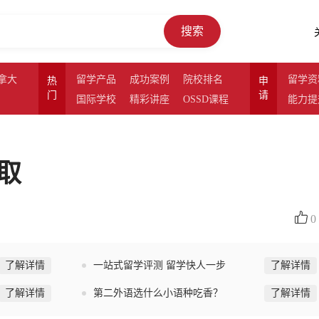
搜索
拿大
留学产品
成功案例
院校排名
留学资
热
申
门
请
国际学校
精彩讲座
OSSD课程
能力提
取
0
了解详情
一站式留学评测 留学快人一步
了解详情
了解详情
第二外语选什么小语种吃香？
了解详情