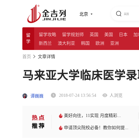
北京
留学攻略
留学规划师
英国
美国
日本
加
留
学
新西兰
澳大利亚
韩国
欧洲
亚洲
首页
文章详情
马来亚大学临床医学录
2018-07-24 13:56:54
人浏览
谭巍巍
美好向往，11实现 月度精彩...
申请顶尖院校必备！教你如何提...