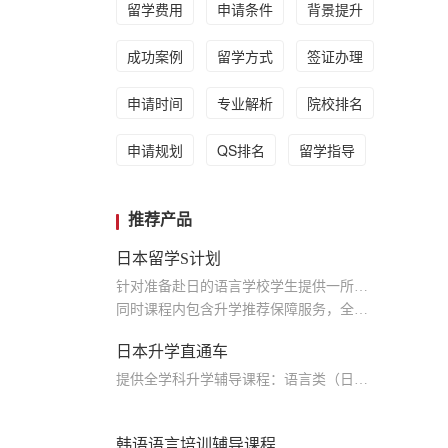
留学费用
申请条件
背景提升
成功案例
留学方式
签证办理
申请时间
专业解析
院校排名
申请规划
QS排名
留学指导
推荐产品
日本留学S计划
针对准备赴日的语言学校学生提供一所语言学校申请的全程服务及配套的本科升学辅导课程服务
同时课程内包含升学推荐保障服务，全力保障学生升学
日本升学直通车
提供全学科升学辅导课程：语言类（日语，英语），学部文科理科，大学院文科理科，美术，音乐，建筑；学部升学课程 留考类，校内考，日语N5-N1，英语基础课，托福，托业；全年课程安排 留考课，大学院专业课程
韩语语言培训辅导课程