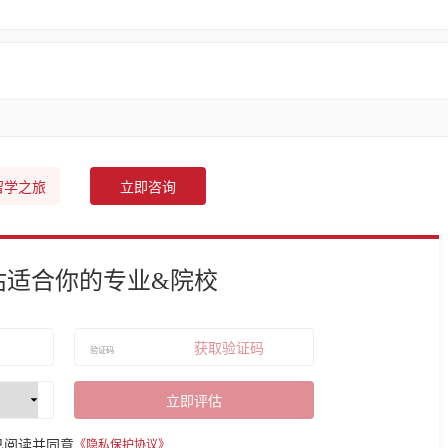
留学之旅
立即咨询
估适合你的专业&院校
获取验证码
立即评估
已阅读并同意
《隐私保护协议》