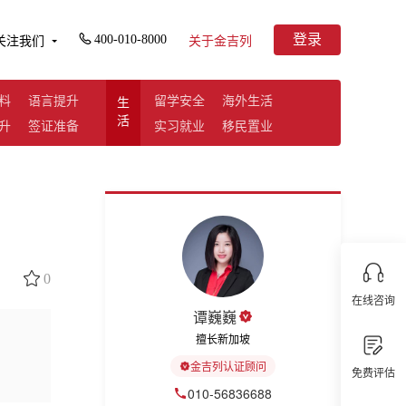
登录
400-010-8000
关注我们
关于金吉列
料
语言提升
留学安全
海外生活
生
活
升
签证准备
实习就业
移民置业
0
在线咨询
谭巍巍
擅长新加坡
金吉列认证顾问
免费评估
010-56836688