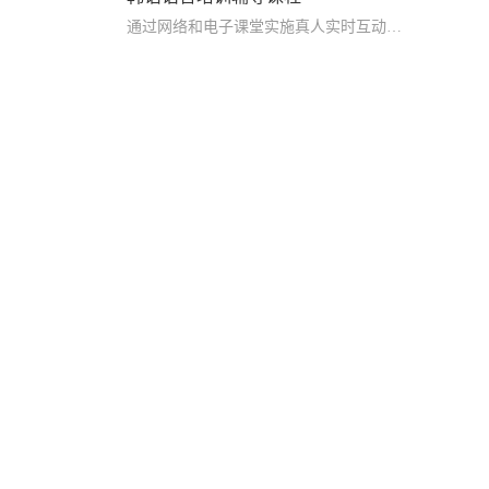
通过网络和电子课堂实施真人实时互动教学，打破了传统教育的时空限制，突破了优秀教师资源的地域限制，让学生随时随地就能与名师交流学习，真正帮助学生快速提升考核要求