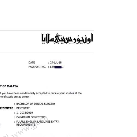
 www.jjl.cn